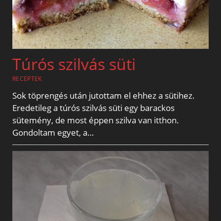
Túrós szilvás süti
RECEPTEK
Sok töprengés után jutottam el ehhez a sütihez.
Eredetileg a túrós szilvás süti egy barackos
sütemény, de most éppen szilva van itthon.
Gondoltam egyet, a…