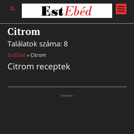
open
menu
Citrom
Találatok száma: 8
EstEbéd
»
Citrom
Citrom receptek
hirdetés