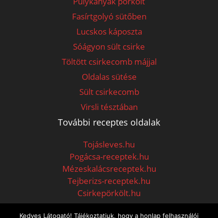
Pulykanyak pörkölt
Fasírtgolyó sütőben
Lucskos káposzta
Sóágyon sült csirke
Töltött csirkecomb májjal
Oldalas sütése
Sült csirkecomb
Virsli tésztában
További receptes oldalak
Tojásleves.hu
Pogácsa-receptek.hu
Mézeskalácsreceptek.hu
Tejberizs-receptek.hu
Csirkepörkölt.hu
Kedves Látogató! Tájékoztatjuk, hogy a honlap felhasználói