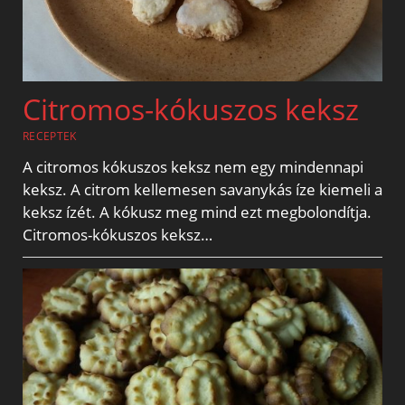
Citromos-kókuszos keksz
RECEPTEK
A citromos kókuszos keksz nem egy mindennapi
keksz. A citrom kellemesen savanykás íze kiemeli a
keksz ízét. A kókusz meg mind ezt megbolondítja.
Citromos-kókuszos keksz…