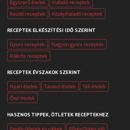
Egyszerű ételek
Haladó receptek
Kezdő receptek
Középhaladó receptek
RECEPTEK ELKÉSZÍTÉSI IDŐ SZERINT
Gyors receptek
Nagyon gyors receptek
Ráérős receptek
RECEPTEK ÉVSZAKOK SZERINT
Nyári ételek
Tavaszi ételek
Téli ételek
Őszi ételek
HASZNOS TIPPEK, ÖTLETEK RECEPTEKHEZ
Egyéb ötletek és cikkek
Főzés/Sütés idő