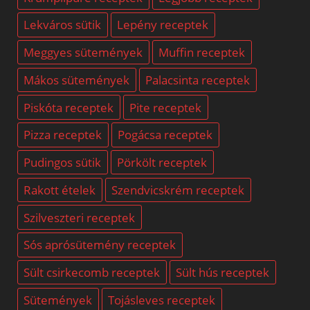
Lekváros sütik
Lepény receptek
Meggyes sütemények
Muffin receptek
Mákos sütemények
Palacsinta receptek
Piskóta receptek
Pite receptek
Pizza receptek
Pogácsa receptek
Pudingos sütik
Pörkölt receptek
Rakott ételek
Szendvicskrém receptek
Szilveszteri receptek
Sós aprósütemény receptek
Sült csirkecomb receptek
Sült hús receptek
Sütemények
Tojásleves receptek