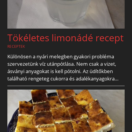
Tökéletes limonádé recept
RECEPTEK
Különösen a nyári melegben gyakori probléma
szervezetünk víz utánpótlása. Nem csak a vizet,
ásványi anyagokat is kell pótolni. Az üdítőkben
található rengeteg cukorra és adalékanyagokra…