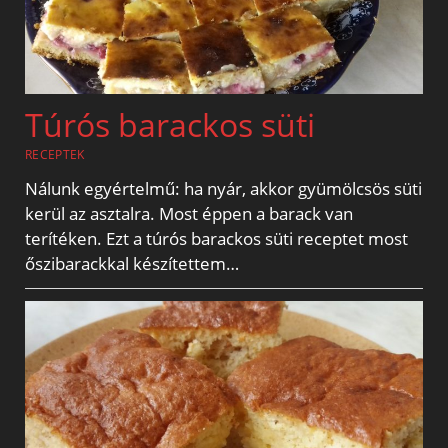
Túrós barackos süti
RECEPTEK
Nálunk egyértelmű: ha nyár, akkor gyümölcsös süti
kerül az asztalra. Most éppen a barack van
terítéken. Ezt a túrós barackos süti receptet most
őszibarackkal készítettem…