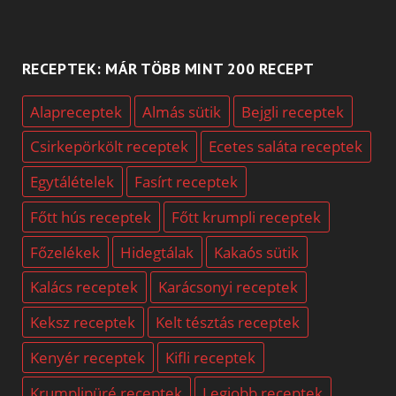
RECEPTEK: MÁR TÖBB MINT 200 RECEPT
Alapreceptek
Almás sütik
Bejgli receptek
Csirkepörkölt receptek
Ecetes saláta receptek
Egytálételek
Fasírt receptek
Főtt hús receptek
Főtt krumpli receptek
Főzelékek
Hidegtálak
Kakaós sütik
Kalács receptek
Karácsonyi receptek
Keksz receptek
Kelt tésztás receptek
Kenyér receptek
Kifli receptek
Krumplipüré receptek
Legjobb receptek