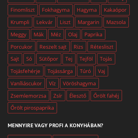
Finomliszt
Fokhagyma
Hagyma
Kakaópor
Krumpli
Lekvár
Liszt
Margarin
Mazsola
Meggy
Mák
Méz
Olaj
Paprika
Porcukor
Reszelt sajt
Rizs
Rétesliszt
Sajt
Só
Sütőpor
Tej
Tejföl
Tojás
Tojásfehérje
Tojássárga
Túró
Vaj
Vaníliáscukor
Víz
Vöröshagyma
Zsemlemorzsa
Zsír
Élesztő
Őrölt fahéj
Őrölt pirospaprika
MENNYIRE VAGY PROFI A KONYHÁBAN?