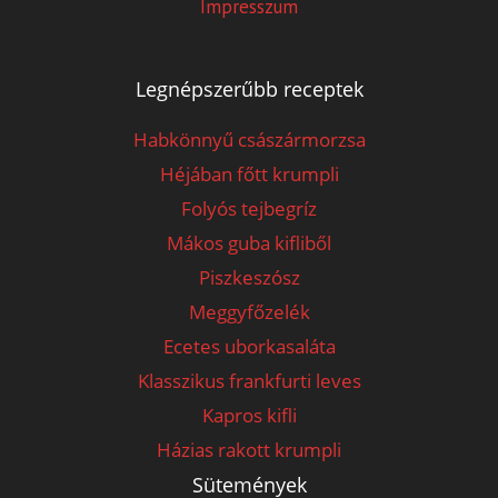
Impresszum
Legnépszerűbb receptek
Habkönnyű császármorzsa
Héjában főtt krumpli
Folyós tejbegríz
Mákos guba kifliből
Piszkeszósz
Meggyfőzelék
Ecetes uborkasaláta
Klasszikus frankfurti leves
Kapros kifli
Házias rakott krumpli
Sütemények