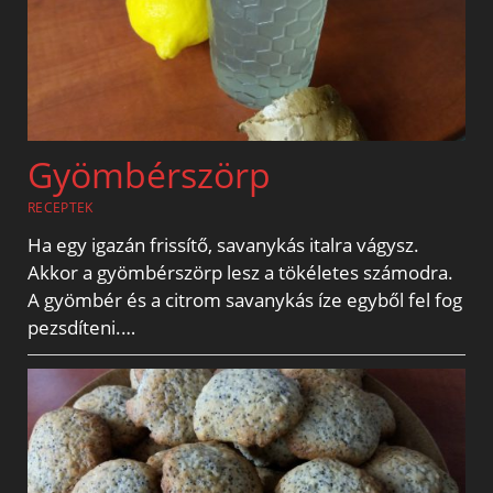
Gyömbérszörp
RECEPTEK
Ha egy igazán frissítő, savanykás italra vágysz.
Akkor a gyömbérszörp lesz a tökéletes számodra.
A gyömbér és a citrom savanykás íze egyből fel fog
pezsdíteni.…