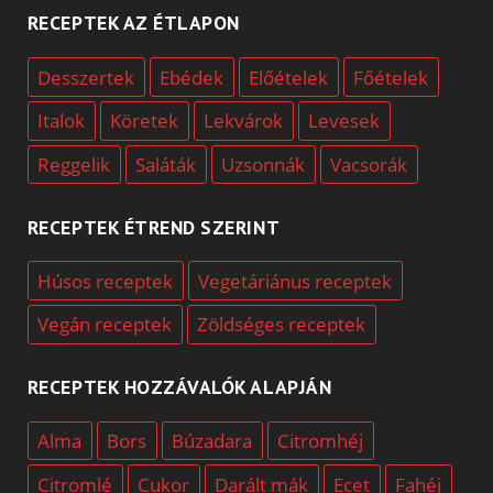
RECEPTEK AZ ÉTLAPON
Desszertek
Ebédek
Előételek
Főételek
Italok
Köretek
Lekvárok
Levesek
Reggelik
Saláták
Uzsonnák
Vacsorák
RECEPTEK ÉTREND SZERINT
Húsos receptek
Vegetáriánus receptek
Vegán receptek
Zöldséges receptek
RECEPTEK HOZZÁVALÓK ALAPJÁN
Alma
Bors
Búzadara
Citromhéj
Citromlé
Cukor
Darált mák
Ecet
Fahéj