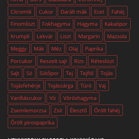
Citromlé
Cukor
Darált mák
Ecet
Fahéj
Finomliszt
Fokhagyma
Hagyma
Kakaópor
Krumpli
Lekvár
Liszt
Margarin
Mazsola
Meggy
Mák
Méz
Olaj
Paprika
Porcukor
Reszelt sajt
Rizs
Rétesliszt
Sajt
Só
Sütőpor
Tej
Tejföl
Tojás
Tojásfehérje
Tojássárga
Túró
Vaj
Vaníliáscukor
Víz
Vöröshagyma
Zsemlemorzsa
Zsír
Élesztő
Őrölt fahéj
Őrölt pirospaprika