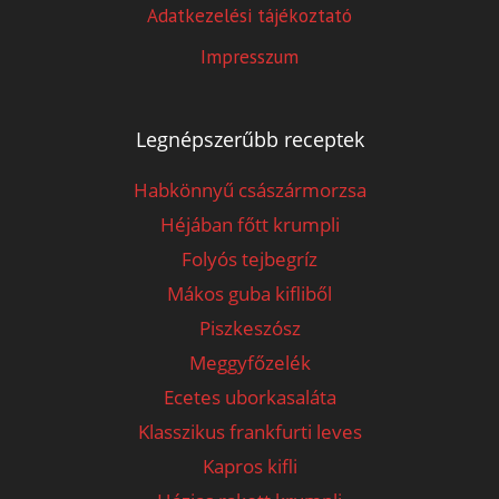
Adatkezelési tájékoztató
Impresszum
Legnépszerűbb receptek
Habkönnyű császármorzsa
Héjában főtt krumpli
Folyós tejbegríz
Mákos guba kifliből
Piszkeszósz
Meggyfőzelék
Ecetes uborkasaláta
Klasszikus frankfurti leves
Kapros kifli