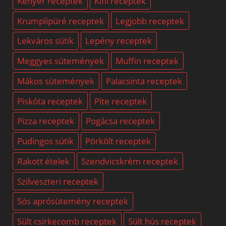
Kenyér receptek
Kifli receptek
Krumplipüré receptek
Legjobb receptek
Lekváros sütik
Lepény receptek
Meggyes sütemények
Muffin receptek
Mákos sütemények
Palacsinta receptek
Piskóta receptek
Pite receptek
Pizza receptek
Pogácsa receptek
Pudingos sütik
Pörkölt receptek
Rakott ételek
Szendvicskrém receptek
Szilveszteri receptek
Sós aprósütemény receptek
Sült csirkecomb receptek
Sült hús receptek