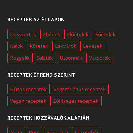
RECEPTEK AZ ÉTLAPON
Desszertek
Ebédek
Előételek
Főételek
Italok
Köretek
Lekvárok
Levesek
Reggelik
Saláták
Uzsonnák
Vacsorák
RECEPTEK ÉTREND SZERINT
Húsos receptek
Vegetáriánus receptek
Vegán receptek
Zöldséges receptek
RECEPTEK HOZZÁVALÓK ALAPJÁN
Alma
Bors
Búzadara
Citromhéj