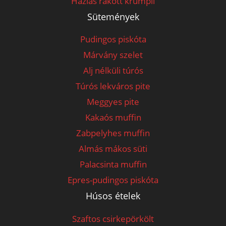
Házias rakott krumpli
Sütemények
Pudingos piskóta
Márvány szelet
Alj nélküli túrós
Túrós lekváros pite
Meggyes pite
Kakaós muffin
Zabpelyhes muffin
Almás mákos süti
Palacsinta muffin
Epres-pudingos piskóta
Húsos ételek
Szaftos csirkepörkölt