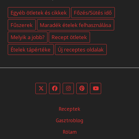
Egyéb ötletek és cikkek
Főzés/Sütés idő
Fűszerek
Maradék ételek felhasználása
Melyik a jobb?
Recept ötletek
Ételek tápértéke
Új receptes oldalak
Receptek
Gasztroblog
Rólam