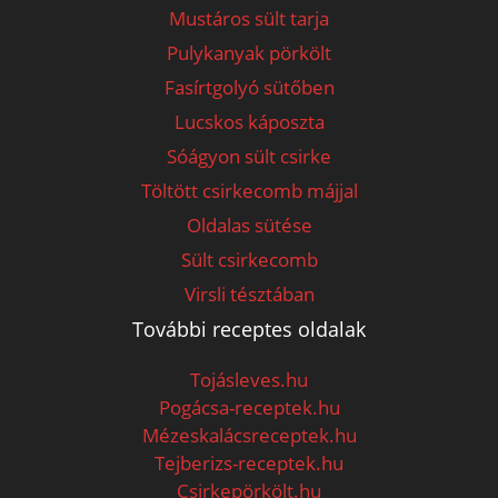
Mustáros sült tarja
Pulykanyak pörkölt
Fasírtgolyó sütőben
Lucskos káposzta
Sóágyon sült csirke
Töltött csirkecomb májjal
Oldalas sütése
Sült csirkecomb
Virsli tésztában
További receptes oldalak
Tojásleves.hu
Pogácsa-receptek.hu
Mézeskalácsreceptek.hu
Tejberizs-receptek.hu
Csirkepörkölt.hu