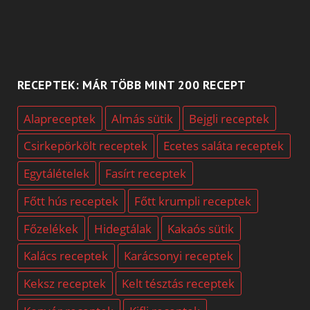
RECEPTEK: MÁR TÖBB MINT 200 RECEPT
Alapreceptek
Almás sütik
Bejgli receptek
Csirkepörkölt receptek
Ecetes saláta receptek
Egytálételek
Fasírt receptek
Főtt hús receptek
Főtt krumpli receptek
Főzelékek
Hidegtálak
Kakaós sütik
Kalács receptek
Karácsonyi receptek
Keksz receptek
Kelt tésztás receptek