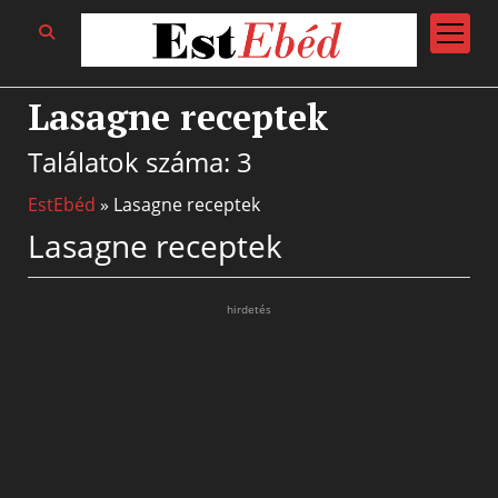
open
menu
Lasagne receptek
Találatok száma: 3
EstEbéd
»
Lasagne receptek
Lasagne receptek
hirdetés