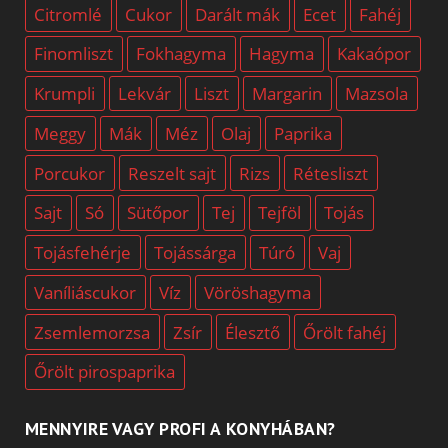
Citromlé
Cukor
Darált mák
Ecet
Fahéj
Finomliszt
Fokhagyma
Hagyma
Kakaópor
Krumpli
Lekvár
Liszt
Margarin
Mazsola
Meggy
Mák
Méz
Olaj
Paprika
Porcukor
Reszelt sajt
Rizs
Rétesliszt
Sajt
Só
Sütőpor
Tej
Tejföl
Tojás
Tojásfehérje
Tojássárga
Túró
Vaj
Vaníliáscukor
Víz
Vöröshagyma
Zsemlemorzsa
Zsír
Élesztő
Őrölt fahéj
Őrölt pirospaprika
MENNYIRE VAGY PROFI A KONYHÁBAN?