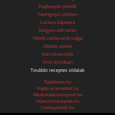
Pulykanyak pörkölt
Fasírtgolyó sütőben
Lucskos káposzta
Sóágyon sült csirke
Töltött csirkecomb májjal
Oldalas sütése
Sült csirkecomb
Virsli tésztában
További receptes oldalak
Tojásleves.hu
Pogácsa-receptek.hu
Mézeskalácsreceptek.hu
Tejberizs-receptek.hu
Csirkepörkölt.hu