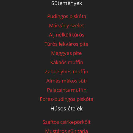
Sütemények
Pudingos piskóta
Márvány szelet
Alj nélküli túrós
Túrós lekváros pite
Meggyes pite
Kakaós muffin
Zabpelyhes muffin
Almás mákos süti
Palacsinta muffin
Epres-pudingos piskóta
Húsos ételek
Szaftos csirkepörkölt
Mustáros sült tarja