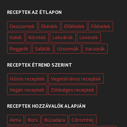
RECEPTEK AZ ÉTLAPON
Desszertek
Ebédek
Előételek
Főételek
Italok
Köretek
Lekvárok
Levesek
Reggelik
Saláták
Uzsonnák
Vacsorák
RECEPTEK ÉTREND SZERINT
Húsos receptek
Vegetáriánus receptek
Vegán receptek
Zöldséges receptek
RECEPTEK HOZZÁVALÓK ALAPJÁN
Alma
Bors
Búzadara
Citromhéj