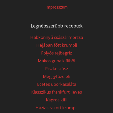
Impresszum
Legnépszerűbb receptek
Habkönnyű császármorzsa
Héjában főtt krumpli
Folyós tejbegríz
Mákos guba kifliből
Piszkeszósz
Meggyfőzelék
Ecetes uborkasaláta
Klasszikus frankfurti leves
Kapros kifli
Házias rakott krumpli