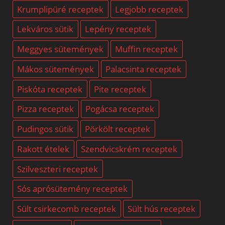
Krumplipüré receptek
Legjobb receptek
Lekváros sütik
Lepény receptek
Meggyes sütemények
Muffin receptek
Mákos sütemények
Palacsinta receptek
Piskóta receptek
Pite receptek
Pizza receptek
Pogácsa receptek
Pudingos sütik
Pörkölt receptek
Rakott ételek
Szendvicskrém receptek
Szilveszteri receptek
Sós aprósütemény receptek
Sült csirkecomb receptek
Sült hús receptek