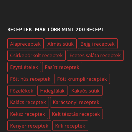
RECEPTEK: MÁR TÖBB MINT 200 RECEPT
Alapreceptek
Almás sütik
Bejgli receptek
Csirkepörkölt receptek
Ecetes saláta receptek
Egytálételek
Fasírt receptek
Főtt hús receptek
Főtt krumpli receptek
Főzelékek
Hidegtálak
Kakaós sütik
Kalács receptek
Karácsonyi receptek
Keksz receptek
Kelt tésztás receptek
Kenyér receptek
Kifli receptek