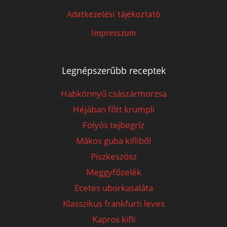
Adatkezelési tájékoztató
Impresszum
Legnépszerűbb receptek
Habkönnyű császármorzsa
Héjában főtt krumpli
Folyós tejbegríz
Mákos guba kifliből
Piszkeszósz
Meggyfőzelék
Ecetes uborkasaláta
Klasszikus frankfurti leves
Kapros kifli