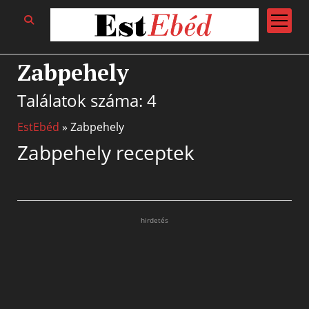
open
menu
Zabpehely
Találatok száma: 4
EstEbéd
»
Zabpehely
Zabpehely receptek
hirdetés