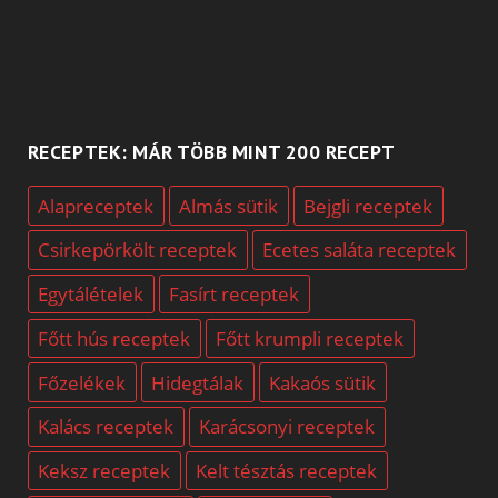
RECEPTEK: MÁR TÖBB MINT 200 RECEPT
Alapreceptek
Almás sütik
Bejgli receptek
Csirkepörkölt receptek
Ecetes saláta receptek
Egytálételek
Fasírt receptek
Főtt hús receptek
Főtt krumpli receptek
Főzelékek
Hidegtálak
Kakaós sütik
Kalács receptek
Karácsonyi receptek
Keksz receptek
Kelt tésztás receptek