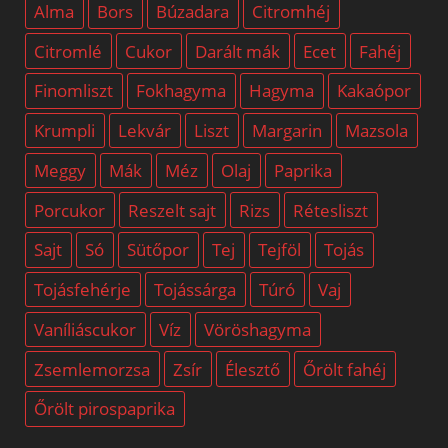
Alma
Bors
Búzadara
Citromhéj
Citromlé
Cukor
Darált mák
Ecet
Fahéj
Finomliszt
Fokhagyma
Hagyma
Kakaópor
Krumpli
Lekvár
Liszt
Margarin
Mazsola
Meggy
Mák
Méz
Olaj
Paprika
Porcukor
Reszelt sajt
Rizs
Rétesliszt
Sajt
Só
Sütőpor
Tej
Tejföl
Tojás
Tojásfehérje
Tojássárga
Túró
Vaj
Vaníliáscukor
Víz
Vöröshagyma
Zsemlemorzsa
Zsír
Élesztő
Őrölt fahéj
Őrölt pirospaprika