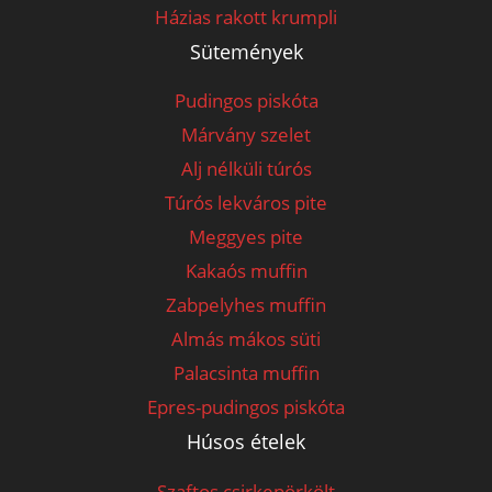
Házias rakott krumpli
Sütemények
Pudingos piskóta
Márvány szelet
Alj nélküli túrós
Túrós lekváros pite
Meggyes pite
Kakaós muffin
Zabpelyhes muffin
Almás mákos süti
Palacsinta muffin
Epres-pudingos piskóta
Húsos ételek
Szaftos csirkepörkölt