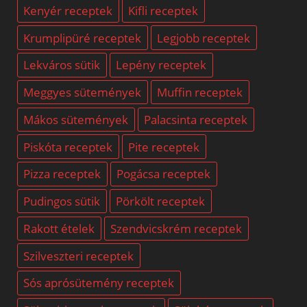
Kenyér receptek
Kifli receptek
Krumplipüré receptek
Legjobb receptek
Lekváros sütik
Lepény receptek
Meggyes sütemények
Muffin receptek
Mákos sütemények
Palacsinta receptek
Piskóta receptek
Pite receptek
Pizza receptek
Pogácsa receptek
Pudingos sütik
Pörkölt receptek
Rakott ételek
Szendvicskrém receptek
Szilveszteri receptek
Sós aprósütemény receptek