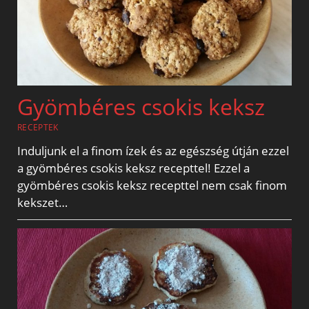
Gyömbéres csokis keksz
RECEPTEK
Induljunk el a finom ízek és az egészség útján ezzel
a gyömbéres csokis keksz recepttel! Ezzel a
gyömbéres csokis keksz recepttel nem csak finom
kekszet…