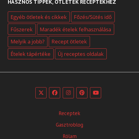
HASZNOS TIPPEK, ÖTLETEK RECEPTEKHEZ
Egyéb ötletek és cikkek
Főzés/Sütés idő
Fűszerek
Maradék ételek felhasználása
Melyik a jobb?
Recept ötletek
Ételek tápértéke
Új receptes oldalak
Receptek
Gasztroblog
Rólam