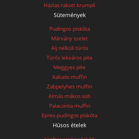
Házias rakott krumpli
Sütemények
Pudingos piskóta
Márvány szelet
Alj nélküli túrós
Túrós lekváros pite
Meggyes pite
Kakaós muffin
Zabpelyhes muffin
Almás mákos süti
Palacsinta muffin
Epres-pudingos piskóta
Húsos ételek