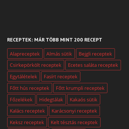
RECEPTEK: MÁR TÖBB MINT 200 RECEPT
Alapreceptek
Almás sütik
Bejgli receptek
Csirkepörkölt receptek
Ecetes saláta receptek
Egytálételek
Fasírt receptek
Főtt hús receptek
Főtt krumpli receptek
Főzelékek
Hidegtálak
Kakaós sütik
Kalács receptek
Karácsonyi receptek
Keksz receptek
Kelt tésztás receptek