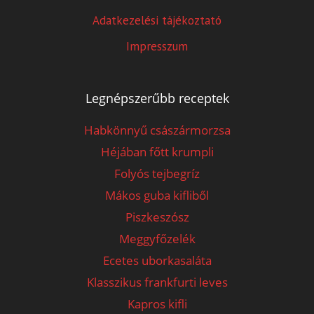
Adatkezelési tájékoztató
Impresszum
Legnépszerűbb receptek
Habkönnyű császármorzsa
Héjában főtt krumpli
Folyós tejbegríz
Mákos guba kifliből
Piszkeszósz
Meggyfőzelék
Ecetes uborkasaláta
Klasszikus frankfurti leves
Kapros kifli