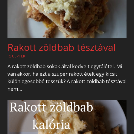
Rakott zöldbab tésztával
RECEPTEK
A rakott zöldbab sokak által kedvelt egytálétel. Mi
van akkor, ha ezt a szuper rakott ételt egy kicsit
különlegesebbé tesszük? A rakott zöldbab tésztával
nem…