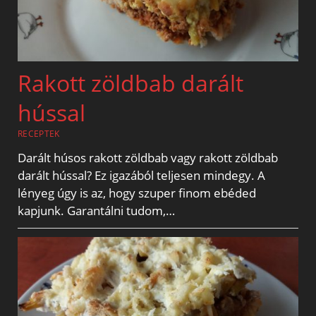
Rakott zöldbab darált
hússal
RECEPTEK
Darált húsos rakott zöldbab vagy rakott zöldbab
darált hússal? Ez igazából teljesen mindegy. A
lényeg úgy is az, hogy szuper finom ebéded
kapjunk. Garantálni tudom,…