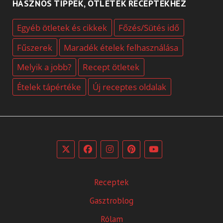
HASZNOS TIPPEK, ÖTLETEK RECEPTEKHEZ
Egyéb ötletek és cikkek
Főzés/Sütés idő
Fűszerek
Maradék ételek felhasználása
Melyik a jobb?
Recept ötletek
Ételek tápértéke
Új receptes oldalak
Receptek
Gasztroblog
Rólam