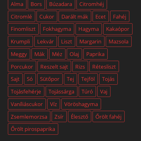
Alma
Bors
Búzadara
Citromhéj
Citromlé
Cukor
Darált mák
Ecet
Fahéj
Finomliszt
Fokhagyma
Hagyma
Kakaópor
Krumpli
Lekvár
Liszt
Margarin
Mazsola
Meggy
Mák
Méz
Olaj
Paprika
Porcukor
Reszelt sajt
Rizs
Rétesliszt
Sajt
Só
Sütőpor
Tej
Tejföl
Tojás
Tojásfehérje
Tojássárga
Túró
Vaj
Vaníliáscukor
Víz
Vöröshagyma
Zsemlemorzsa
Zsír
Élesztő
Őrölt fahéj
Őrölt pirospaprika