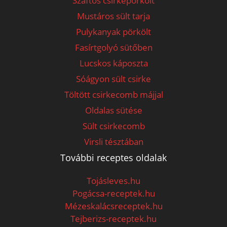
Szaftos csirkepörkölt
Mustáros sült tarja
Pulykanyak pörkölt
Fasírtgolyó sütőben
Lucskos káposzta
Sóágyon sült csirke
Töltött csirkecomb májjal
Oldalas sütése
Sült csirkecomb
Virsli tésztában
További receptes oldalak
Tojásleves.hu
Pogácsa-receptek.hu
Mézeskalácsreceptek.hu
Tejberizs-receptek.hu