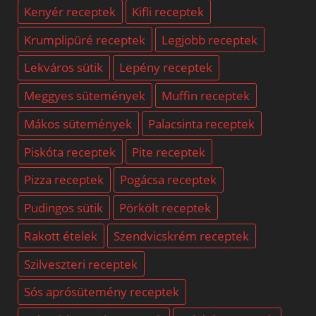
Kenyér receptek
Kifli receptek
Krumplipüré receptek
Legjobb receptek
Lekváros sütik
Lepény receptek
Meggyes sütemények
Muffin receptek
Mákos sütemények
Palacsinta receptek
Piskóta receptek
Pite receptek
Pizza receptek
Pogácsa receptek
Pudingos sütik
Pörkölt receptek
Rakott ételek
Szendvicskrém receptek
Szilveszteri receptek
Sós aprósütemény receptek