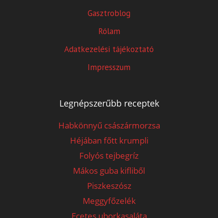
Gasztroblog
Rólam
Adatkezelési tájékoztató
Impresszum
Legnépszerűbb receptek
Habkönnyű császármorzsa
Héjában főtt krumpli
Folyós tejbegríz
Mákos guba kifliből
Piszkeszósz
Meggyfőzelék
Ecetes uborkasaláta