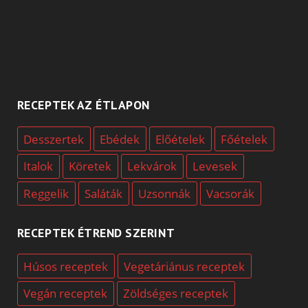
RECEPTEK AZ ÉTLAPON
Desszertek
Ebédek
Előételek
Főételek
Italok
Köretek
Lekvárok
Levesek
Reggelik
Saláták
Uzsonnák
Vacsorák
RECEPTEK ÉTREND SZERINT
Húsos receptek
Vegetáriánus receptek
Vegán receptek
Zöldséges receptek