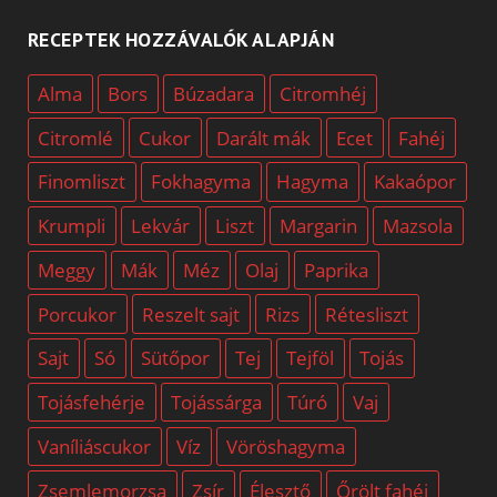
RECEPTEK HOZZÁVALÓK ALAPJÁN
Alma
Bors
Búzadara
Citromhéj
Citromlé
Cukor
Darált mák
Ecet
Fahéj
Finomliszt
Fokhagyma
Hagyma
Kakaópor
Krumpli
Lekvár
Liszt
Margarin
Mazsola
Meggy
Mák
Méz
Olaj
Paprika
Porcukor
Reszelt sajt
Rizs
Rétesliszt
Sajt
Só
Sütőpor
Tej
Tejföl
Tojás
Tojásfehérje
Tojássárga
Túró
Vaj
Vaníliáscukor
Víz
Vöröshagyma
Zsemlemorzsa
Zsír
Élesztő
Őrölt fahéj