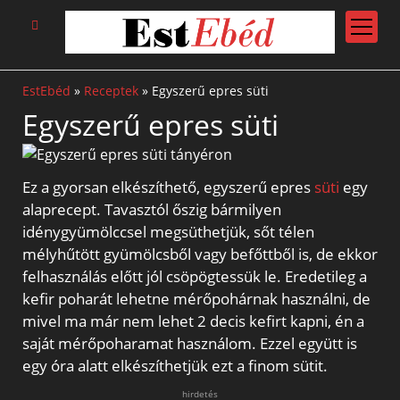
open
menu
EstEbéd
»
Receptek
»
Egyszerű epres süti
Egyszerű epres süti
Ez a gyorsan elkészíthető, egyszerű epres
süti
egy
alaprecept. Tavasztól őszig bármilyen
idénygyümölccsel megsüthetjük, sőt télen
mélyhűtött gyümölcsből vagy befőttből is, de ekkor
felhasználás előtt jól csöpögtessük le. Eredetileg a
kefir poharát lehetne mérőpohárnak használni, de
mivel ma már nem lehet 2 decis kefirt kapni, én a
saját mérőpoharamat használom. Ezzel együtt is
egy óra alatt elkészíthetjük ezt a finom sütit.
hirdetés