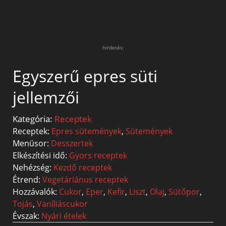
hirdetés:
Egyszerű epres süti
jellemzői
Kategória:
Receptek
Receptek:
Epres sütemények
,
Sütemények
Menüsor:
Desszertek
Elkészítési idő:
Gyors receptek
Nehézség:
Kezdő receptek
Étrend:
Vegetáriánus receptek
Hozzávalók:
Cukor
,
Eper
,
Kefir
,
Liszt
,
Olaj
,
Sütőpor
,
Tojás
,
Vaníliáscukor
Évszak:
Nyári ételek