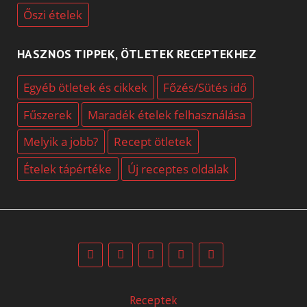
Őszi ételek
HASZNOS TIPPEK, ÖTLETEK RECEPTEKHEZ
Egyéb ötletek és cikkek
Főzés/Sütés idő
Fűszerek
Maradék ételek felhasználása
Melyik a jobb?
Recept ötletek
Ételek tápértéke
Új receptes oldalak
Receptek