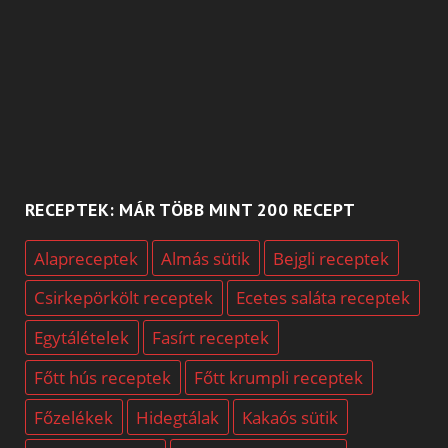
RECEPTEK: MÁR TÖBB MINT 200 RECEPT
Alapreceptek
Almás sütik
Bejgli receptek
Csirkepörkölt receptek
Ecetes saláta receptek
Egytálételek
Fasírt receptek
Főtt hús receptek
Főtt krumpli receptek
Főzelékek
Hidegtálak
Kakaós sütik