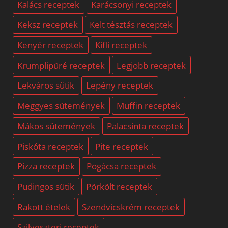
Kalács receptek
Karácsonyi receptek
Keksz receptek
Kelt tésztás receptek
Kenyér receptek
Kifli receptek
Krumplipüré receptek
Legjobb receptek
Lekváros sütik
Lepény receptek
Meggyes sütemények
Muffin receptek
Mákos sütemények
Palacsinta receptek
Piskóta receptek
Pite receptek
Pizza receptek
Pogácsa receptek
Pudingos sütik
Pörkölt receptek
Rakott ételek
Szendvicskrém receptek
Szilveszteri receptek