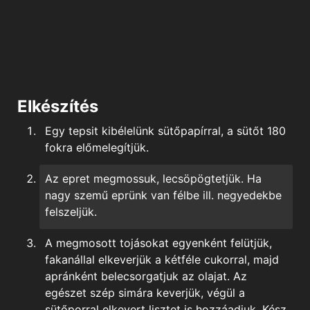
Elkészítés
Egy tepsit kibélelünk sütőpapírral, a sütőt 180
fokra előmelegítjük.
Az epret megmossuk, lecsöpögtetjük. Ha
nagy szemű eprünk van félbe ill. negyedekbe
felszeljük.
A megmosott tojásokat egyenként felütjük,
fakanállal elkeverjük a kétféle cukorral, majd
apránként belecsorgatjuk az olajat. Az
egészet szép simára keverjük, végül a
sütőporral elkevert lisztet is hozzáadjuk. Kész