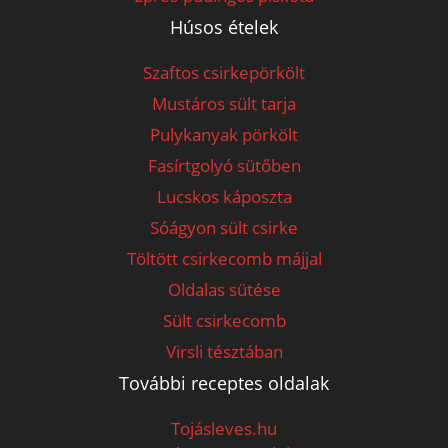
Húsos ételek
Szaftos csirkepörkölt
Mustáros sült tarja
Pulykanyak pörkölt
Fasírtgolyó sütőben
Lucskos káposzta
Sóágyon sült csirke
Töltött csirkecomb májjal
Oldalas sütése
Sült csirkecomb
Virsli tésztában
További receptes oldalak
Tojásleves.hu