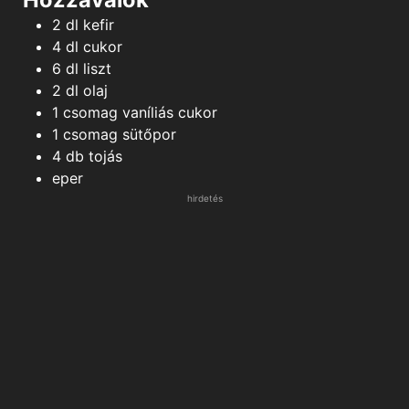
2
dl
kefir
4
dl
cukor
6
dl
liszt
2
dl
olaj
1
csomag
vaníliás cukor
1
csomag
sütőpor
4
db
tojás
eper
hirdetés