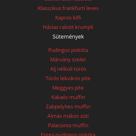
Klasszikus frankfurti leves
Kapros kifli
Házias rakott krumpli
Sütemények
Pudingos piskóta
Márvány szelet
Alj nélküli túrós
Túrós lekváros pite
Meggyes pite
Kakaós muffin
Zabpelyhes muffin
Almás mákos süti
Palacsinta muffin
Epres-pudingos piskóta