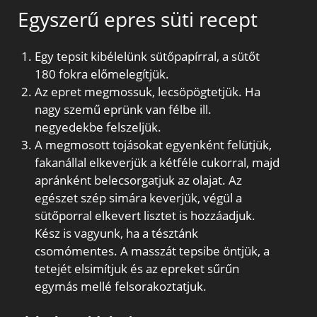
Egyszerű epres süti recept
Egy tepsit kibélelünk sütőpapírral, a sütőt
180 fokra előmelegítjük.
Az epret megmossuk, lecsöpögtetjük. Ha
nagy szemű eprünk van félbe ill.
negyedekbe felszeljük.
A megmosott tojásokat egyenként felütjük,
fakanállal elkeverjük a kétféle cukorral, majd
apránként belecsorgatjuk az olajat. Az
egészet szép simára keverjük, végül a
sütőporral elkevert lisztet is hozzáadjuk.
Kész is vagyunk, ha a tésztánk
csomómentes. A masszát tepsibe öntjük, a
tetejét elsimítjuk és az epreket sűrűn
egymás mellé felsorakoztatjuk.