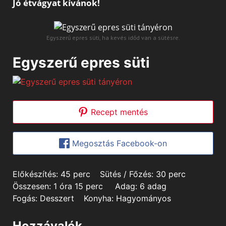
Jó étvágyat kívánok!
Egyszerű epres süti, ha kevés időd van a sütésre.
Egyszerű epres süti
Recept mentés
Megosztás Facebook-on
minutes
minutes
Előkészítés:
45
perc
Sütés / Főzés:
30
perc
hour
minutes
Összesen:
1
óra
15
perc
Adag:
6
adag
Fogás:
Desszert
Konyha:
Hagyományos
Hozzávalók