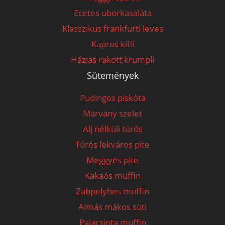
Ecetes uborkasaláta
Klasszikus frankfurti leves
Kapros kifli
Házias rakott krumpli
Sütemények
Pudingos piskóta
Márvány szelet
Alj nélküli túrós
Túrós lekváros pite
Meggyes pite
Kakaós muffin
Zabpelyhes muffin
Almás mákos süti
Palacsinta muffin