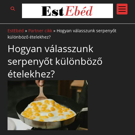
open
menu
EstEbéd
»
Partner cikk
»
Hogyan válasszunk serpenyőt
különböző ételekhez?
Hogyan válasszunk
serpenyőt különböző
ételekhez?