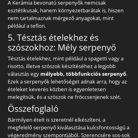
A Kerámia bevonatú serpenyők nemcsak
esztétikusak, hanem környezetbarátak is, hiszen
nem tartalmaznak mérgező anyagokat, mint
például a teflon.
5. Tésztás ételekhez és
szószokhoz: Mély serpenyő
Tésztás ételekhez, mint például a spagetti vagy a
risotto, illetve szószok készítéséhez a legjobb
választás egy
mélyebb, többfunkciós serpenyő
.
Ezek a serpenyők lehetőséget adnak arra, hogy az
ételeket keverés közben is egyenletesen
melegítsük, és a szószok ne fröccsenjenek szét.
Összefoglaló
Bármilyen ételt is szeretnél elkészíteni, a
megfelelő serpenyő kiválasztása kulcsfontosságú a
végeredmény szempontjából. Szerencsére sos-sok