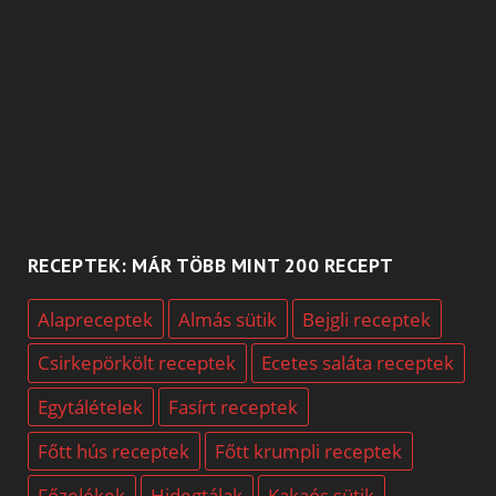
RECEPTEK: MÁR TÖBB MINT 200 RECEPT
Alapreceptek
Almás sütik
Bejgli receptek
Csirkepörkölt receptek
Ecetes saláta receptek
Egytálételek
Fasírt receptek
Főtt hús receptek
Főtt krumpli receptek
Főzelékek
Hidegtálak
Kakaós sütik