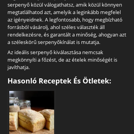
serpenyő közül válogathatsz, amik közül könnyen
megtatlálhatod azt, amelyik a leginkább megfelel
az igényeidnek. A legfontosabb, hogy megbízható
forrásból vásárolj, ahol széles választék áll
rendelkezésre, és garantált a minőség, ahogyan azt
a széleskörű serpenyőkínálat is mutatja.
Az ideális serpenyő kiválasztása nemcsak
megkönnyíti a főzést, de az ételek minőségét is
javíthatja.
Hasonló Receptek És Ötletek: