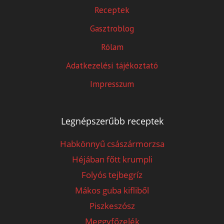
Receptek
Gasztroblog
Rólam
Adatkezelési tájékoztató
Impresszum
Legnépszerűbb receptek
Habkönnyű császármorzsa
Héjában főtt krumpli
Folyós tejbegríz
Mákos guba kifliből
Piszkeszósz
Meggyfőzelék