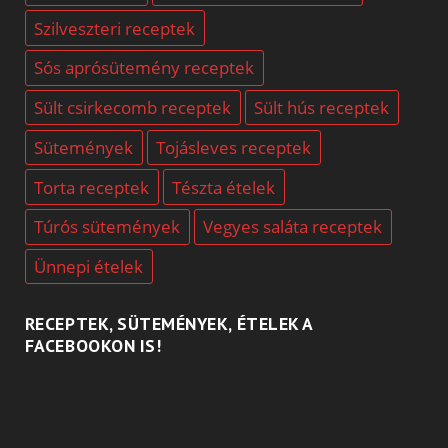
Szilveszteri receptek
Sós aprósütemény receptek
Sült csirkecomb receptek
Sült hús receptek
Sütemények
Tojásleves receptek
Torta receptek
Tészta ételek
Túrós sütemények
Vegyes saláta receptek
Ünnepi ételek
RECEPTEK, SÜTEMÉNYEK, ÉTELEK A
FACEBOOKON IS!