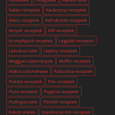
Kalács receptek
Karácsonyi receptek
Keksz receptek
Kelt tésztás receptek
Kenyér receptek
Kifli receptek
Krumplipüré receptek
Legjobb receptek
Lekváros sütik
Lepény receptek
Meggyes sütemények
Muffin receptek
Mákos sütemények
Palacsinta receptek
Piskóta receptek
Pite receptek
Pizza receptek
Pogácsa receptek
Pudingos sütik
Pörkölt receptek
Rakott ételek
Szendvicskrém receptek