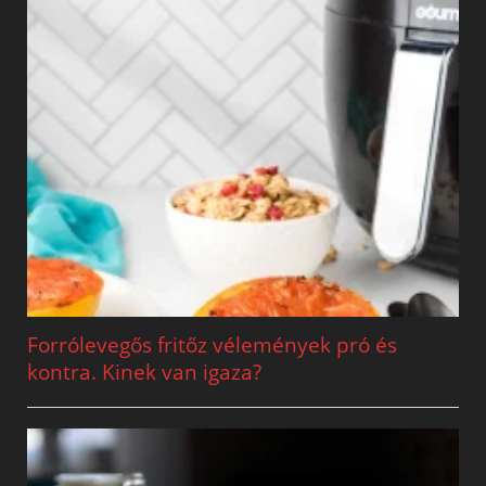
Forrólevegős fritőz vélemények pró és
kontra. Kinek van igaza?