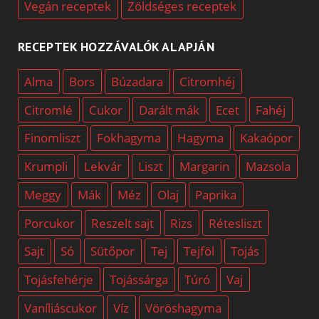
Vegán receptek
Zöldséges receptek
RECEPTEK HOZZÁVALÓK ALAPJÁN
Alma
Bors
Búzadara
Citromhéj
Citromlé
Cukor
Darált mák
Ecet
Fahéj
Finomliszt
Fokhagyma
Hagyma
Kakaópor
Krumpli
Lekvár
Liszt
Margarin
Mazsola
Meggy
Mák
Méz
Olaj
Paprika
Porcukor
Reszelt sajt
Rizs
Rétesliszt
Sajt
Só
Sütőpor
Tej
Tejföl
Tojás
Tojásfehérje
Tojássárga
Túró
Vaj
Vaníliáscukor
Víz
Vöröshagyma