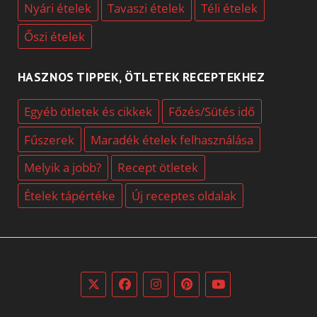
Nyári ételek
Tavaszi ételek
Téli ételek
Őszi ételek
HASZNOS TIPPEK, ÖTLETEK RECEPTEKHEZ
Egyéb ötletek és cikkek
Főzés/Sütés idő
Fűszerek
Maradék ételek felhasználása
Melyik a jobb?
Recept ötletek
Ételek tápértéke
Új receptes oldalak