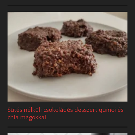
Sütés nélküli csokoládés desszert quinoi és
chia magokkal