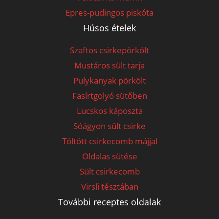
Epres-pudingos piskóta
Húsos ételek
Szaftos csirkepörkölt
Mustáros sült tarja
Pulykanyak pörkölt
Fasírtgolyó sütőben
Lucskos káposzta
Sóágyon sült csirke
Töltött csirkecomb májjal
Oldalas sütése
Sült csirkecomb
Virsli tésztában
További receptes oldalak