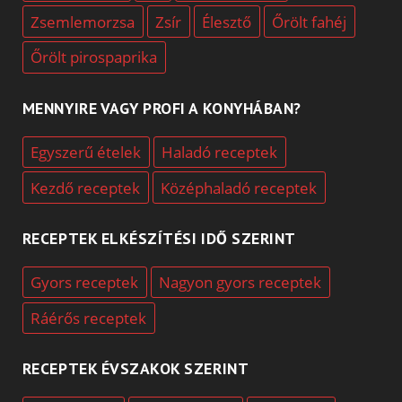
Zsemlemorzsa
Zsír
Élesztő
Őrölt fahéj
Őrölt pirospaprika
MENNYIRE VAGY PROFI A KONYHÁBAN?
Egyszerű ételek
Haladó receptek
Kezdő receptek
Középhaladó receptek
RECEPTEK ELKÉSZÍTÉSI IDŐ SZERINT
Gyors receptek
Nagyon gyors receptek
Ráérős receptek
RECEPTEK ÉVSZAKOK SZERINT