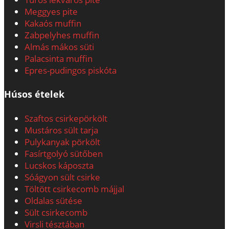
Meggyes pite
Kakaós muffin
Zabpelyhes muffin
Almás mákos süti
Palacsinta muffin
Epres-pudingos piskóta
Húsos ételek
Szaftos csirkepörkölt
Mustáros sült tarja
Pulykanyak pörkölt
Fasírtgolyó sütőben
Lucskos káposzta
Sóágyon sült csirke
Töltött csirkecomb májjal
Oldalas sütése
Sült csirkecomb
Virsli tésztában