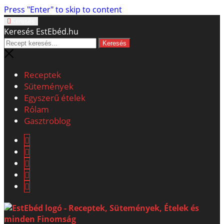
Press "Enter" to skip to content
Keresés
Keresés EstEbéd.hu
Receptek
Sütemények
Egyszerű ételek
Rólam
Gasztroblog