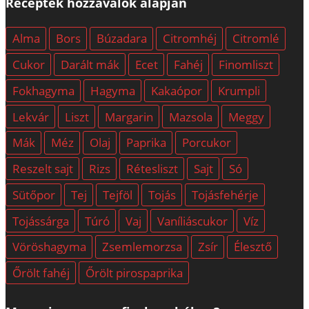
Receptek hozzávalók alapján
Alma
Bors
Búzadara
Citromhéj
Citromlé
Cukor
Darált mák
Ecet
Fahéj
Finomliszt
Fokhagyma
Hagyma
Kakaópor
Krumpli
Lekvár
Liszt
Margarin
Mazsola
Meggy
Mák
Méz
Olaj
Paprika
Porcukor
Reszelt sajt
Rizs
Rétesliszt
Sajt
Só
Sütőpor
Tej
Tejföl
Tojás
Tojásfehérje
Tojássárga
Túró
Vaj
Vaníliáscukor
Víz
Vöröshagyma
Zsemlemorzsa
Zsír
Élesztő
Őrölt fahéj
Őrölt pirospaprika