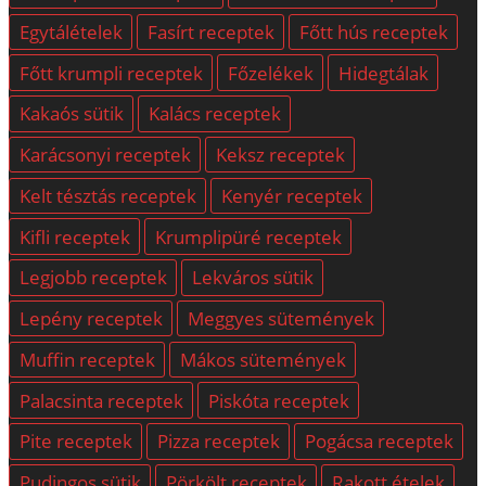
Egytálételek
Fasírt receptek
Főtt hús receptek
Főtt krumpli receptek
Főzelékek
Hidegtálak
Kakaós sütik
Kalács receptek
Karácsonyi receptek
Keksz receptek
Kelt tésztás receptek
Kenyér receptek
Kifli receptek
Krumplipüré receptek
Legjobb receptek
Lekváros sütik
Lepény receptek
Meggyes sütemények
Muffin receptek
Mákos sütemények
Palacsinta receptek
Piskóta receptek
Pite receptek
Pizza receptek
Pogácsa receptek
Pudingos sütik
Pörkölt receptek
Rakott ételek