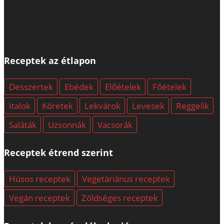
Receptek az étlapon
Desszertek
Ebédek
Előételek
Főételek
Italok
Köretek
Lekvárok
Levesek
Reggelik
Saláták
Uzsonnák
Vacsorák
Receptek étrend szerint
Húsos receptek
Vegetáriánus receptek
Vegán receptek
Zöldséges receptek