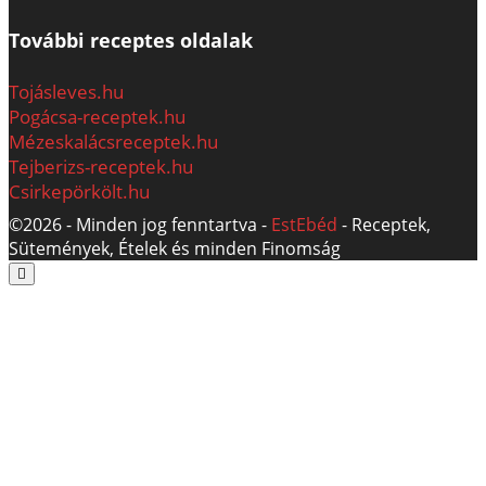
További receptes oldalak
Tojásleves.hu
Pogácsa-receptek.hu
Mézeskalácsreceptek.hu
Tejberizs-receptek.hu
Csirkepörkölt.hu
©2026 - Minden jog fenntartva -
EstEbéd
- Receptek,
Sütemények, Ételek és minden Finomság
Scroll
to
the
top