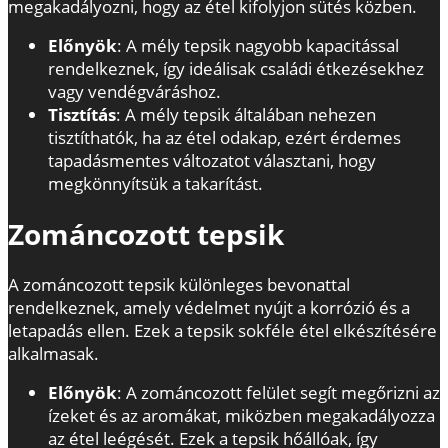
megakadályozni, hogy az étel kifolyjon sütés közben.
Előnyök
: A mély tepsik nagyobb kapacitással
rendelkeznek, így ideálisak családi étkezésekhez
vagy vendégváráshoz.
Tisztítás
: A mély tepsik általában nehezen
tisztíthatók, ha az étel odakap, ezért érdemes
tapadásmentes változatot választani, hogy
megkönnyítsük a takarítást.
Zománcozott tepsik
A zománcozott tepsik különleges bevonattal
rendelkeznek, amely védelmet nyújt a korrózió és a
letapadás ellen. Ezek a tepsik sokféle étel elkészítésére
alkalmasak.
Előnyök
: A zománcozott felület segít megőrizni az
ízeket és az aromákat, miközben megakadályozza
az étel leégését. Ezek a tepsik hőállóak, így