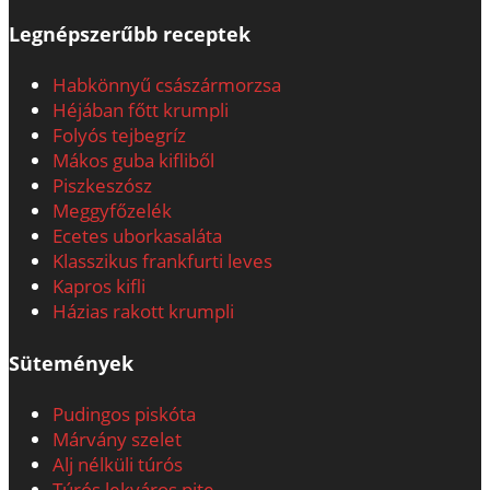
Legnépszerűbb receptek
Habkönnyű császármorzsa
Héjában főtt krumpli
Folyós tejbegríz
Mákos guba kifliből
Piszkeszósz
Meggyfőzelék
Ecetes uborkasaláta
Klasszikus frankfurti leves
Kapros kifli
Házias rakott krumpli
Sütemények
Pudingos piskóta
Márvány szelet
Alj nélküli túrós
Túrós lekváros pite