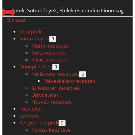
Receptek, Sütemények, Ételek és minden Finomság
open
menu
Vissza
Receptek
Sütemények
open
menu
Muffin receptek
Torta receptek
Kalács receptek
Ünnepi ételek
open
menu
Karácsonyi receptek
open
menu
Mézeskalács receptek
Szilveszteri receptek
Újévi ételek
Húsvéti receptek
Főzelékek
Levesek
Kenyér receptek
open
menu
Kovász készítése