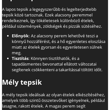
A lapos tepsik a legegyszerűbb és legelterjedtebb
tepsik közé tartoznak. Ezek alacsony peremmel
rendelkeznek, így tökéletesek különböző ételek,
például sütemények, zöldségek és pizzák sütéséhez.
Előnyök
: Az alacsony perem lehetővé teszi a
könnyű hozzáférést, és a hő egyenletes eloszlása
miatt az ételek gyorsan és egyenletesen sülnek
meg.
Tisztítás
: Könnyen tisztíthatók, és a
tapadásmentes bevonattal ellátott változatai
segítenek csökkenteni a takarítással töltött időt.
Mély tepsik
A mély tepsik ideálisak az olyan ételek elkészítéséhez,
amelyek több szintű összetevőket igényelnek, például
lasagne, rakott ételek. A magas perem segít