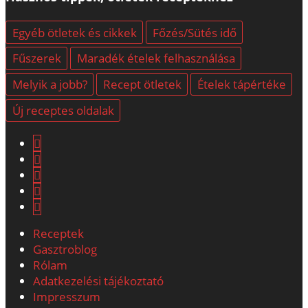
Egyéb ötletek és cikkek
Főzés/Sütés idő
Fűszerek
Maradék ételek felhasználása
Melyik a jobb?
Recept ötletek
Ételek tápértéke
Új receptes oldalak
Receptek
Gasztroblog
Rólam
Adatkezelési tájékoztató
Impresszum