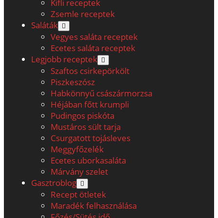
Kifli receptek
Zsemle receptek
Saláták
open
menu
Vegyes saláta receptek
Ecetes saláta receptek
Legjobb receptek
open
menu
Szaftos csirkepörkölt
Piszkeszósz
Habkönnyű császármorzsa
Héjában főtt krumpli
Pudingos piskóta
Mustáros sült tarja
Csurgatott tojásleves
Meggyfőzelék
Ecetes uborkasaláta
Márvány szelet
Gasztroblog
open
menu
Recept ötletek
Maradék felhasználása
Főzés/Sütés idő