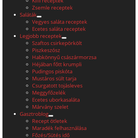
Kifli receptek
Zsemle receptek
Saláták
open
Vegyes saláta receptek
menu
Ecetes saláta receptek
Legjobb receptek
open
Szaftos csirkepörkölt
menu
Piszkeszósz
Habkönnyű császármorzsa
Héjában főtt krumpli
Pudingos piskóta
Mustáros sült tarja
Csurgatott tojásleves
Meggyfőzelék
Ecetes uborkasaláta
Márvány szelet
Gasztroblog
open
Recept ötletek
menu
Maradék felhasználása
Főzés/Sütés idő