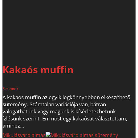
Kakaós muffin
Receptek
A kakaós muffin az egyik legkönnyebben elkészíthető
sütemény. Számtalan variációja van, bátran
válogathatunk vagy magunk is kísérletezhetünk
ízlésünk szerint. Én most egy kakaósat választottam,
amihez…
Mikulásváró almás