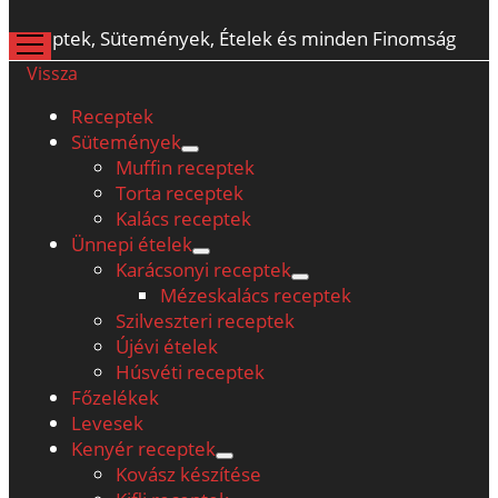
Receptek, Sütemények, Ételek és minden Finomság
open
menu
Vissza
Receptek
Sütemények
open
Muffin receptek
menu
Torta receptek
Kalács receptek
Ünnepi ételek
open
Karácsonyi receptek
menu
open
Mézeskalács receptek
menu
Szilveszteri receptek
Újévi ételek
Húsvéti receptek
Főzelékek
Levesek
Kenyér receptek
open
Kovász készítése
menu