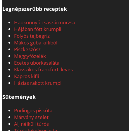
Legnépszerűbb receptek
Habkönnyű császármorzsa
Héjában főtt krumpli
Folyós tejbegríz
Mákos guba kifliből
Piszkeszósz
Meggyfőzelék
Ecetes uborkasaláta
Klasszikus frankfurti leves
Kapros kifli
Házias rakott krumpli
Sütemények
Pudingos piskóta
Márvány szelet
Alj nélküli túrós
Túrós lekváros pite