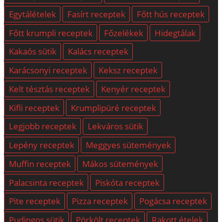
Egytálételek
Fasírt receptek
Főtt hús receptek
Főtt krumpli receptek
Főzelékek
Hidegtálak
Kakaós sütik
Kalács receptek
Karácsonyi receptek
Keksz receptek
Kelt tésztás receptek
Kenyér receptek
Kifli receptek
Krumplipüré receptek
Legjobb receptek
Lekváros sütik
Lepény receptek
Meggyes sütemények
Muffin receptek
Mákos sütemények
Palacsinta receptek
Piskóta receptek
Pite receptek
Pizza receptek
Pogácsa receptek
Pudingos sütik
Pörkölt receptek
Rakott ételek