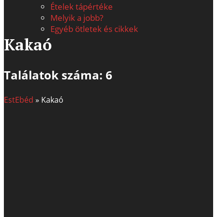
Ételek tápértéke
Melyik a jobb?
Egyéb ötletek és cikkek
Kakaó
Találatok száma: 6
EstEbéd
»
Kakaó