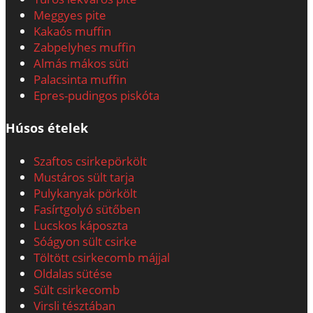
Meggyes pite
Kakaós muffin
Zabpelyhes muffin
Almás mákos süti
Palacsinta muffin
Epres-pudingos piskóta
Húsos ételek
Szaftos csirkepörkölt
Mustáros sült tarja
Pulykanyak pörkölt
Fasírtgolyó sütőben
Lucskos káposzta
Sóágyon sült csirke
Töltött csirkecomb májjal
Oldalas sütése
Sült csirkecomb
Virsli tésztában