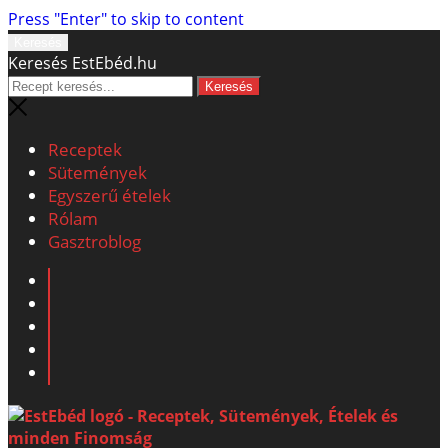
Press "Enter" to skip to content
Keresés
Keresés EstEbéd.hu
Receptek
Sütemények
Egyszerű ételek
Rólam
Gasztroblog