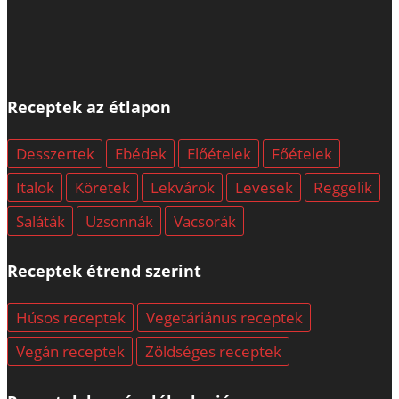
Receptek az étlapon
Desszertek
Ebédek
Előételek
Főételek
Italok
Köretek
Lekvárok
Levesek
Reggelik
Saláták
Uzsonnák
Vacsorák
Receptek étrend szerint
Húsos receptek
Vegetáriánus receptek
Vegán receptek
Zöldséges receptek