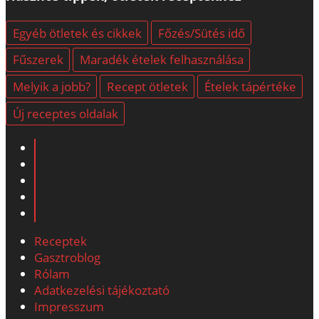
Egyéb ötletek és cikkek
Főzés/Sütés idő
Fűszerek
Maradék ételek felhasználása
Melyik a jobb?
Recept ötletek
Ételek tápértéke
Új receptes oldalak
Receptek
Gasztroblog
Rólam
Adatkezelési tájékoztató
Impresszum