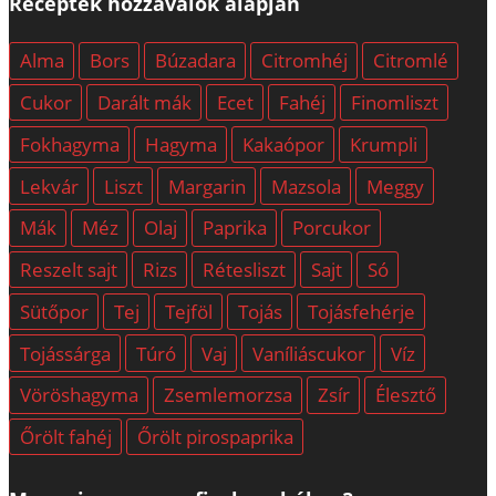
Receptek hozzávalók alapján
Alma
Bors
Búzadara
Citromhéj
Citromlé
Cukor
Darált mák
Ecet
Fahéj
Finomliszt
Fokhagyma
Hagyma
Kakaópor
Krumpli
Lekvár
Liszt
Margarin
Mazsola
Meggy
Mák
Méz
Olaj
Paprika
Porcukor
Reszelt sajt
Rizs
Rétesliszt
Sajt
Só
Sütőpor
Tej
Tejföl
Tojás
Tojásfehérje
Tojássárga
Túró
Vaj
Vaníliáscukor
Víz
Vöröshagyma
Zsemlemorzsa
Zsír
Élesztő
Őrölt fahéj
Őrölt pirospaprika