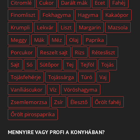
Citromlé
Cukor
Darált mák
Ecet
Fahéj
Finomliszt
Fokhagyma
Hagyma
Kakaópor
Krumpli
Lekvár
Liszt
Margarin
Mazsola
Meggy
Mák
Méz
Olaj
Paprika
Porcukor
Reszelt sajt
Rizs
Rétesliszt
Sajt
Só
Sütőpor
Tej
Tejföl
Tojás
Tojásfehérje
Tojássárga
Túró
Vaj
Vaníliáscukor
Víz
Vöröshagyma
Zsemlemorzsa
Zsír
Élesztő
Őrölt fahéj
Őrölt pirospaprika
MENNYIRE VAGY PROFI A KONYHÁBAN?