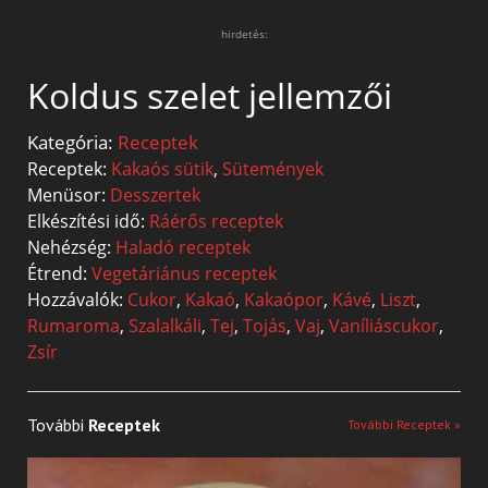
hirdetés:
Koldus szelet jellemzői
Kategória:
Receptek
Receptek:
Kakaós sütik
,
Sütemények
Menüsor:
Desszertek
Elkészítési idő:
Ráérős receptek
Nehézség:
Haladó receptek
Étrend:
Vegetáriánus receptek
Hozzávalók:
Cukor
,
Kakaó
,
Kakaópor
,
Kávé
,
Liszt
,
Rumaroma
,
Szalalkáli
,
Tej
,
Tojás
,
Vaj
,
Vaníliáscukor
,
Zsír
További
Receptek
További Receptek »