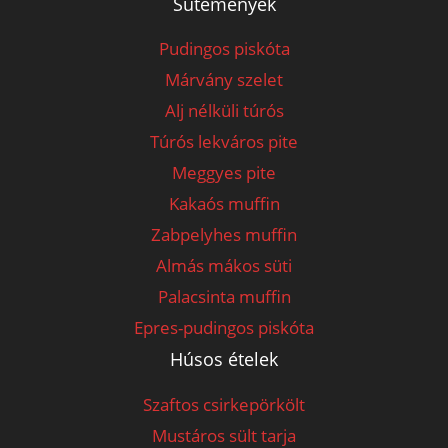
Sütemények
Pudingos piskóta
Márvány szelet
Alj nélküli túrós
Túrós lekváros pite
Meggyes pite
Kakaós muffin
Zabpelyhes muffin
Almás mákos süti
Palacsinta muffin
Epres-pudingos piskóta
Húsos ételek
Szaftos csirkepörkölt
Mustáros sült tarja