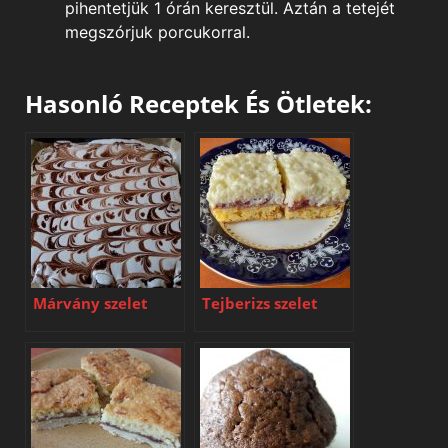
pihentetjük 1 órán keresztül. Aztán a tetejét
megszórjuk porcukorral.
Hasonló Receptek És Ötletek:
Márvány szelet
Tejberizs szelet