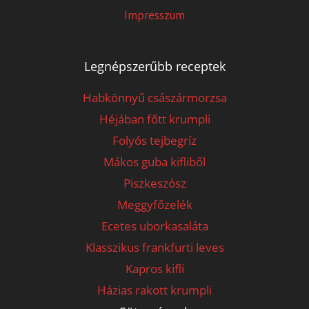
Impresszum
Legnépszerűbb receptek
Habkönnyű császármorzsa
Héjában főtt krumpli
Folyós tejbegríz
Mákos guba kifliből
Piszkeszósz
Meggyfőzelék
Ecetes uborkasaláta
Klasszikus frankfurti leves
Kapros kifli
Házias rakott krumpli