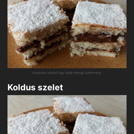
A koldus szelet egy több rétegű sütemény.
Koldus szelet