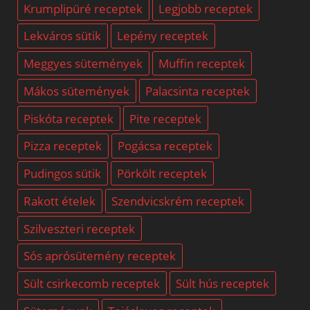
Krumplipüré receptek
Legjobb receptek
Lekváros sütik
Lepény receptek
Meggyes sütemények
Muffin receptek
Mákos sütemények
Palacsinta receptek
Piskóta receptek
Pite receptek
Pizza receptek
Pogácsa receptek
Pudingos sütik
Pörkölt receptek
Rakott ételek
Szendvicskrém receptek
Szilveszteri receptek
Sós aprósütemény receptek
Sült csirkecomb receptek
Sült hús receptek