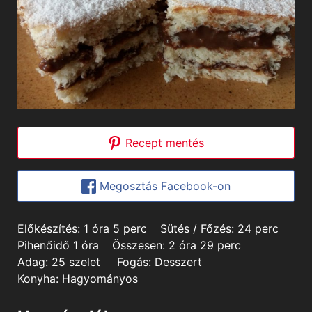
Recept mentés
Megosztás Facebook-on
hour
minutes
minutes
Előkészítés:
1
óra
5
perc
Sütés / Főzés:
24
perc
hour
hours
minutes
Pihenőidő
1
óra
Összesen:
2
óra
29
perc
Adag:
25
szelet
Fogás:
Desszert
Konyha:
Hagyományos