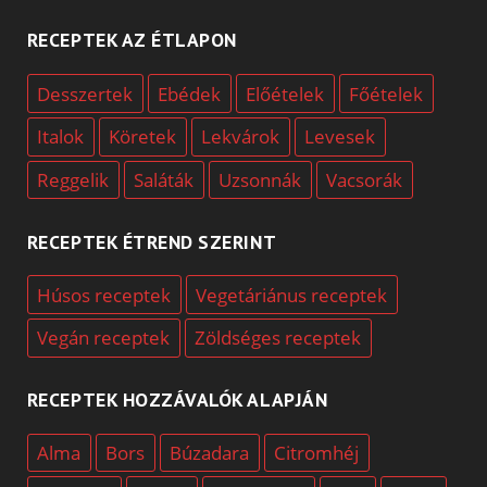
RECEPTEK AZ ÉTLAPON
Desszertek
Ebédek
Előételek
Főételek
Italok
Köretek
Lekvárok
Levesek
Reggelik
Saláták
Uzsonnák
Vacsorák
RECEPTEK ÉTREND SZERINT
Húsos receptek
Vegetáriánus receptek
Vegán receptek
Zöldséges receptek
RECEPTEK HOZZÁVALÓK ALAPJÁN
Alma
Bors
Búzadara
Citromhéj