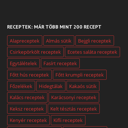
RECEPTEK: MÁR TÖBB MINT 200 RECEPT
Alapreceptek
Almás sütik
Bejgli receptek
Csirkepörkölt receptek
Ecetes saláta receptek
Egytálételek
Fasírt receptek
Főtt hús receptek
Főtt krumpli receptek
Főzelékek
Hidegtálak
Kakaós sütik
Kalács receptek
Karácsonyi receptek
Keksz receptek
Kelt tésztás receptek
Kenyér receptek
Kifli receptek