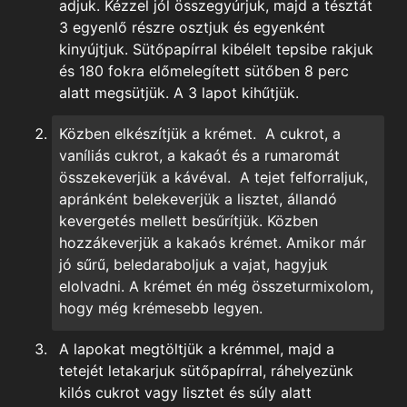
adjuk. Kézzel jól összegyúrjuk, majd a tésztát
3 egyenlő részre osztjuk és egyenként
kinyújtjuk. Sütőpapírral kibélelt tepsibe rakjuk
és 180 fokra előmelegített sütőben 8 perc
alatt megsütjük. A 3 lapot kihűtjük.
Közben elkészítjük a krémet. A cukrot, a
vaníliás cukrot, a kakaót és a rumaromát
összekeverjük a kávéval. A tejet felforraljuk,
apránként belekeverjük a lisztet, állandó
kevergetés mellett besűrítjük. Közben
hozzákeverjük a kakaós krémet. Amikor már
jó sűrű, beledaraboljuk a vajat, hagyjuk
elolvadni. A krémet én még összeturmixolom,
hogy még krémesebb legyen.
A lapokat megtöltjük a krémmel, majd a
tetejét letakarjuk sütőpapírral, ráhelyezünk
kilós cukrot vagy lisztet és súly alatt