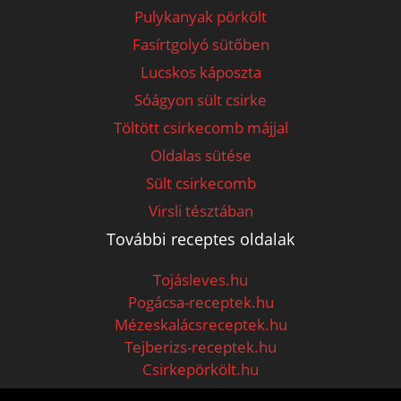
Pulykanyak pörkölt
Fasírtgolyó sütőben
Lucskos káposzta
Sóágyon sült csirke
Töltött csirkecomb májjal
Oldalas sütése
Sült csirkecomb
Virsli tésztában
További receptes oldalak
Tojásleves.hu
Pogácsa-receptek.hu
Mézeskalácsreceptek.hu
Tejberizs-receptek.hu
Csirkepörkölt.hu