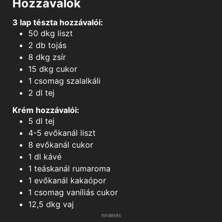
Hozzávalók
3 lap tészta hozzávalói:
50
dkg
liszt
2
db
tojás
8
dkg
zsír
15
dkg
cukor
1
csomag
szalalkáli
2
dl
tej
Krém hozzávalói:
5
dl
tej
4-5
evőkanál
liszt
8
evőkanál
cukor
1
dl
kávé
1
teáskanál
rumaroma
1
evőkanál
kakaópor
1
csomag
vaníliás cukor
12,5
dkg
vaj
hirdetés