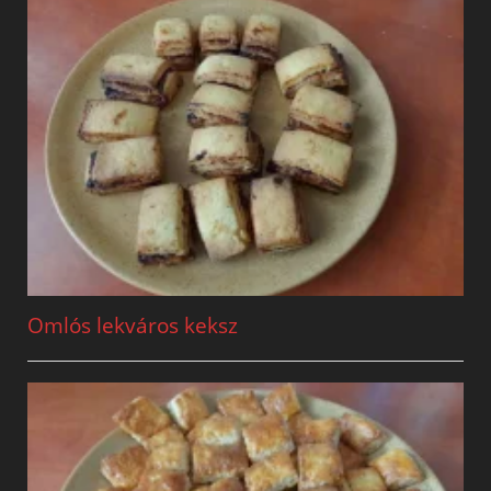
Omlós lekváros keksz