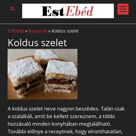
open
menu
EstEbéd
»
Receptek
»
Koldus szelet
Koldus szelet
A koldus szelet neve nagyon beszédes. Talán csak
a szalalkáli, amit be kellett szereznem, a többi
hozzávaló minden konyhában megtalálható.
További előnye a receptnek, hogy elronthatatlan,