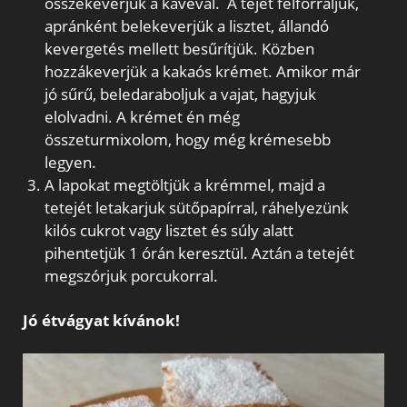
összekeverjük a kávéval. A tejet felforraljuk,
apránként belekeverjük a lisztet, állandó
kevergetés mellett besűrítjük. Közben
hozzákeverjük a kakaós krémet. Amikor már
jó sűrű, beledaraboljuk a vajat, hagyjuk
elolvadni. A krémet én még
összeturmixolom, hogy még krémesebb
legyen.
A lapokat megtöltjük a krémmel, majd a
tetejét letakarjuk sütőpapírral, ráhelyezünk
kilós cukrot vagy lisztet és súly alatt
pihentetjük 1 órán keresztül. Aztán a tetejét
megszórjuk porcukorral.
Jó étvágyat kívánok!