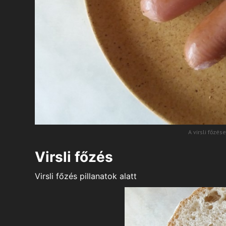
A virsli főzés
Virsli főzés
Virsli főzés pillanatok alatt