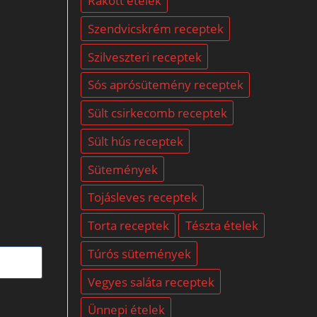
Rakott ételek
Szendvicskrém receptek
Szilveszteri receptek
Sós aprósütemény receptek
Sült csirkecomb receptek
Sült hús receptek
Sütemények
Tojásleves receptek
Torta receptek
Tészta ételek
Túrós sütemények
Vegyes saláta receptek
Ünnepi ételek