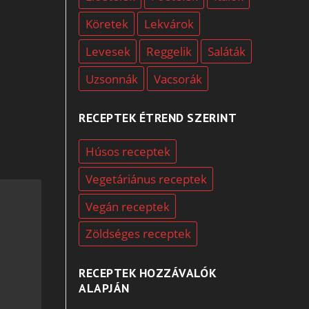
Köretek
Lekvárok
Levesek
Reggelik
Saláták
Uzsonnák
Vacsorák
RECEPTEK ÉTREND SZERINT
Húsos receptek
Vegetáriánus receptek
Vegán receptek
Zöldséges receptek
RECEPTEK HOZZÁVALÓK
ALAPJÁN