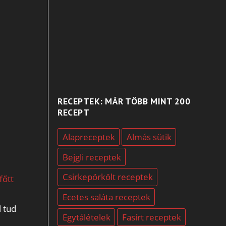
RECEPTEK: MÁR TÖBB MINT 200
RECEPT
Alapreceptek
Almás sütik
Bejgli receptek
Csirkepörkölt receptek
főtt
Ecetes saláta receptek
l tud
Egytálételek
Fasírt receptek