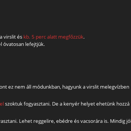
 virslit és
kb. 5 perc alatt megfőzzük
.
l óvatosan lefejtjük.
iszont ez nem áll módunkban, hagyunk a virslit melegvízben
el
szoktuk fogyasztani. De a kenyér helyet ehetünk hozzá
sztani. Lehet reggelire, ebédre és vacsorára is. Mindig jó