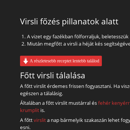
Virsli főzés pillanatok alatt
A vizet egy fazékban fölforraljuk, beletesszük a
Miután megfőtt a virsli a héját kés segítségéve
A részletesebb receptet lentebb találod
Főtt virsli tálalása
A főtt virslit érdemes frissen fogyasztani. Ha v
egészen a tálalásig.
Általában a főtt virslit mustárral és
fehér kenyérr
krumplit
is.
A főtt
virslit
a nap bármelyik szakaszán lehet fogya
esni.