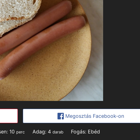
Megosztás Facebook-on
minutes
sen:
10
Adag:
4
Fogás:
Ebéd
perc
darab