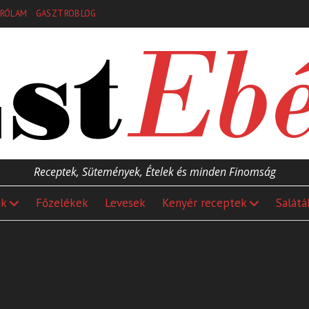
RÓLAM
GASZTROBLOG
Receptek, Sütemények, Ételek és minden Finomság
ek
Főzelékek
Levesek
Kenyér receptek
Salátá