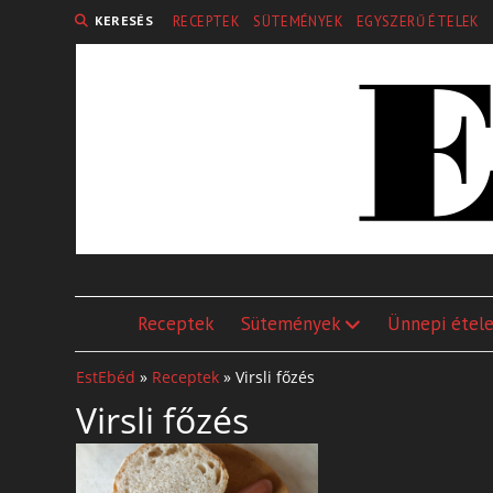
KERESÉS
RECEPTEK
SÜTEMÉNYEK
EGYSZERŰ ÉTELEK
Receptek
Sütemények
Ünnepi étel
EstEbéd
»
Receptek
»
Virsli főzés
Virsli főzés