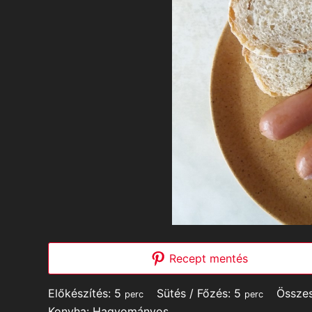
Recept mentés
minutes
minutes
Előkészítés:
5
Sütés / Főzés:
5
Össze
perc
perc
Konyha:
Hagyományos