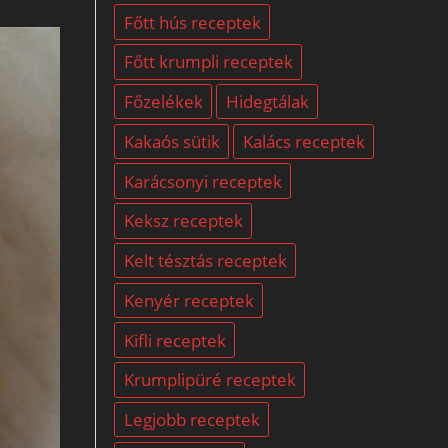
Főtt hús receptek
Főtt krumpli receptek
Főzelékek
Hidegtálak
Kakaós sütik
Kalács receptek
Karácsonyi receptek
Keksz receptek
Kelt tésztás receptek
Kenyér receptek
Kifli receptek
Krumplipüré receptek
Legjobb receptek