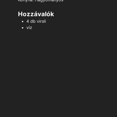
Hozzávalók
4
db
virsli
víz