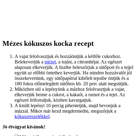
Mézes kókuszos kocka recept
A vajat felolvasztjuk és hozzáöntjük a kétféle cukorhoz.
Belekeverjük a
mézet
, a tojást, a citromhéjat. Az egészet
alaposan elkeverjük. A lisztbe beleszórjuk a sütőport és a tejjel
együtt az előbbi öntethez keverjük. Ha minden hozzávalót jól
összekevertünk, egy sütőpapírral kibélelt tepsibe öntjük és a
180 fokra előmelegített sütőben kb. 20 perc alatt megsütjük.
Miközben sül a lepényünk a mázhoz felolvasztjuk a vajat,
elkeverjük benne a cukrot, a kakaót, a rumot és a tejet. Az
egészet felforraljuk, közben kavargatjuk.
A kisült lepényt 10 percig pihentetjük, majd bevonjuk a
mázzal. Mikor már kezd megdermedni, megszórjuk a
kókuszreszelékkel
.
Jó étvágyat kívánok!