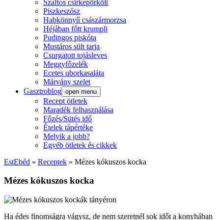
Szaftos csirkepörkölt
Piszkeszósz
Habkönnyű császármorzsa
Héjában főtt krumpli
Pudingos piskóta
Mustáros sült tarja
Csurgatott tojásleves
Meggyfőzelék
Ecetes uborkasaláta
Márvány szelet
Gasztroblog
open menu
Recept ötletek
Maradék felhasználása
Főzés/Sütés idő
Ételek tápértéke
Melyik a jobb?
Egyéb ötletek és cikkek
EstEbéd
»
Receptek
»
Mézes kókuszos kocka
Mézes kókuszos kocka
Ha édes finomságra vágysz, de nem szeretnél sok időt a konyhában