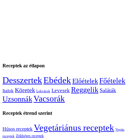
Receptek az étlapon
Desszertek
Ebédek
Főételek
Előételek
Reggelik
Köretek
Saláták
Levesek
Italok
Lekvárok
Vacsorák
Uzsonnák
Receptek étrend szerint
Vegetáriánus receptek
Húsos receptek
Vegán
Zöldséges receptek
receptek