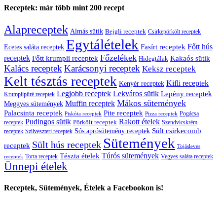
Receptek: már több mint 200 recept
Alapreceptek
Almás sütik
Bejgli receptek
Csirkepörkölt receptek
Egytálételek
Főtt hús
Fasírt receptek
Ecetes saláta receptek
Főzelékek
receptek
Főtt krumpli receptek
Kakaós sütik
Hidegtálak
Kalács receptek
Karácsonyi receptek
Keksz receptek
Kelt tésztás receptek
Kifli receptek
Kenyér receptek
Legjobb receptek
Lekváros sütik
Lepény receptek
Krumplipüré receptek
Mákos sütemények
Muffin receptek
Meggyes sütemények
Palacsinta receptek
Pite receptek
Pogácsa
Piskóta receptek
Pizza receptek
Pudingos sütik
Rakott ételek
Pörkölt receptek
receptek
Szendvicskrém
Sült csirkecomb
Sós aprósütemény receptek
receptek
Szilveszteri receptek
Sütemények
Sült hús receptek
receptek
Tojásleves
Túrós sütemények
Tészta ételek
Torta receptek
Vegyes saláta receptek
receptek
Ünnepi ételek
Receptek, Sütemények, Ételek a Facebookon is!