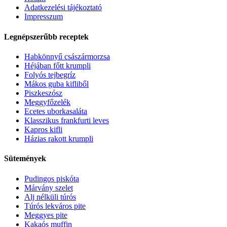
Adatkezelési tájékoztató
Impresszum
Legnépszerűbb receptek
Habkönnyű császármorzsa
Héjában főtt krumpli
Folyós tejbegríz
Mákos guba kifliből
Piszkeszósz
Meggyfőzelék
Ecetes uborkasaláta
Klasszikus frankfurti leves
Kapros kifli
Házias rakott krumpli
Sütemények
Pudingos piskóta
Márvány szelet
Alj nélküli túrós
Túrós lekváros pite
Meggyes pite
Kakaós muffin