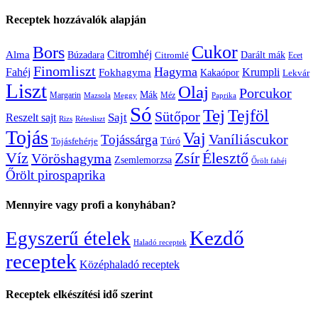
Receptek hozzávalók alapján
Cukor
Bors
Citromhéj
Alma
Búzadara
Citromlé
Darált mák
Ecet
Finomliszt
Hagyma
Krumpli
Fahéj
Fokhagyma
Kakaópor
Lekvár
Liszt
Olaj
Porcukor
Mák
Margarin
Méz
Mazsola
Meggy
Paprika
Só
Tej
Tejföl
Sütőpor
Reszelt sajt
Sajt
Rizs
Rétesliszt
Tojás
Vaj
Vaníliáscukor
Tojássárga
Tojásfehérje
Túró
Zsír
Víz
Élesztő
Vöröshagyma
Zsemlemorzsa
Őrölt fahéj
Őrölt pirospaprika
Mennyire vagy profi a konyhában?
Kezdő
Egyszerű ételek
Haladó receptek
receptek
Középhaladó receptek
Receptek elkészítési idő szerint