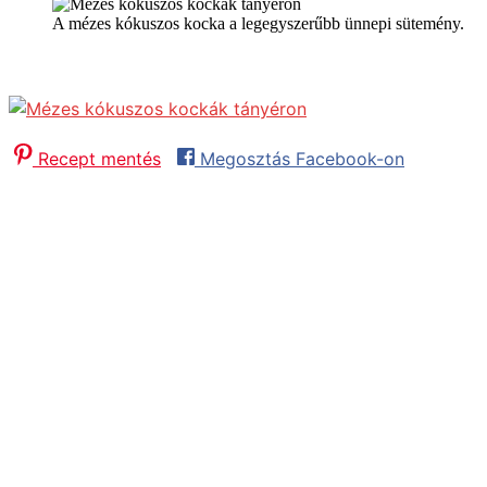
A mézes kókuszos kocka a legegyszerűbb ünnepi sütemény.
Mézes kókuszos kocka
Recept mentés
Megosztás Facebook-on
Előkészítés:
40
minutes
perc
Sütés / Főzés:
20
minutes
perc
Pihenőidő
30
minutes
perc
Összesen:
1
hour
óra
30
minutes
perc
Adag:
25
szelet
Fogás:
Desszert
Konyha:
Hagyományos
Hozzávalók
Tészta hozzávalói:
30
dkg
liszt
25
dkg
porcukor