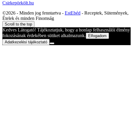
Csirkepörkölt.hu
©2026 - Minden jog fenntartva -
EstEbéd
- Receptek, Sütemények,
Ételek és minden Finomság
Scroll to the top
Kedves Látogató! Tájékoztatjuk, hogy a honlap felhasználói élmény
fokozásának érdekében sütiket alkalmazunk.
Elfogadom
Adatkezelési tájékoztató