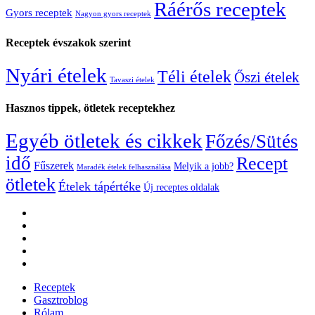
Ráérős receptek
Gyors receptek
Nagyon gyors receptek
Receptek évszakok szerint
Nyári ételek
Téli ételek
Őszi ételek
Tavaszi ételek
Hasznos tippek, ötletek receptekhez
Egyéb ötletek és cikkek
Főzés/Sütés
idő
Recept
Fűszerek
Melyik a jobb?
Maradék ételek felhasználása
ötletek
Ételek tápértéke
Új receptes oldalak
Receptek
Gasztroblog
Rólam