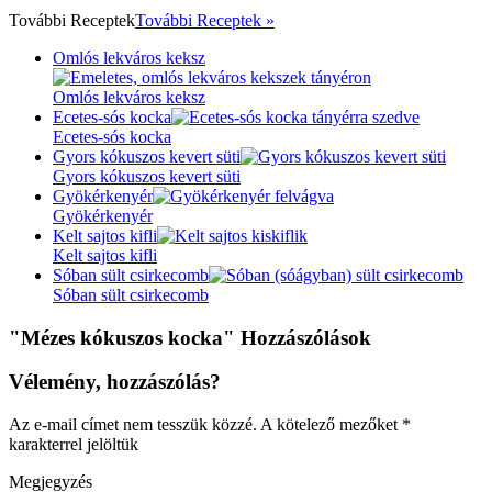
További
Receptek
További Receptek »
Omlós lekváros keksz
Omlós lekváros keksz
Ecetes-sós kocka
Ecetes-sós kocka
Gyors kókuszos kevert süti
Gyors kókuszos kevert süti
Gyökérkenyér
Gyökérkenyér
Kelt sajtos kifli
Kelt sajtos kifli
Sóban sült csirkecomb
Sóban sült csirkecomb
"Mézes kókuszos kocka" Hozzászólások
Vélemény, hozzászólás?
Az e-mail címet nem tesszük közzé.
A kötelező mezőket
*
karakterrel jelöltük
Megjegyzés