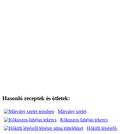
lisztbe beleszórjuk a sütőport és a tejjel együtt az
előbbi öntethez keverjük. Ha minden hozzávalót jól
összekevertünk, egy sütőpapírral kibélelt tepsibe
öntjük és a 180 fokra előmelegített sütőben kb. 20
perc alatt megsütjük.
Miközben sül a lepényünk a mázhoz felolvasztjuk a
vajat, elkeverjük benne a cukrot, a kakaót, a rumot
és a tejet. Az egészet felforraljuk, közben
kavargatjuk.
A kisült lepényt 10 percig pihentetjük, majd
bevonjuk a mázzal. Mikor már kezd megdermedni,
megszórjuk a
kókuszreszelékkel.
Hasonló receptek és ötletek:
Márvány szelet
Kókuszos fahéjas tekercs
Hókifli lépésről-