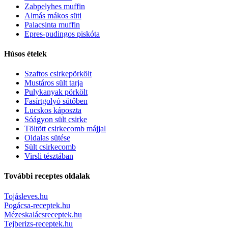
Zabpelyhes muffin
Almás mákos süti
Palacsinta muffin
Epres-pudingos piskóta
Húsos ételek
Szaftos csirkepörkölt
Mustáros sült tarja
Pulykanyak pörkölt
Fasírtgolyó sütőben
Lucskos káposzta
Sóágyon sült csirke
Töltött csirkecomb májjal
Oldalas sütése
Sült csirkecomb
Virsli tésztában
További receptes oldalak
Tojásleves.hu
Pogácsa-receptek.hu
Mézeskalácsreceptek.hu
Tejberizs-receptek.hu