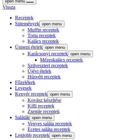
open menu
Vissza
Receptek
Sütemények
open menu
Muffin receptek
Torta receptek
Kalács receptek
Ünnepi ételek
open menu
Karácsonyi receptek
open menu
Mézeskalács receptek
Szilveszteri receptek
Újévi ételek
Húsvéti receptek
Főzelékek
Levesek
Kenyér receptek
open menu
Kovász készítése
Kifli receptek
Zsemle receptek
Saláták
open menu
Vegyes saláta receptek
Ecetes saláta receptek
Legjobb receptek
open menu