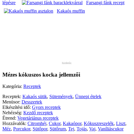
lépésre
Farsangi fánk recept
Kakaós muffin
hirdetés:
Mézes kókuszos kocka jellemzői
Kategória:
Receptek
Receptek:
Kakaós sütik
,
Sütemények
,
Ünnepi ételek
Menüsor:
Desszertek
Elkészítési idő:
Gyors receptek
Nehézség:
Kezdő receptek
Étrend:
Vegetáriánus receptek
Hozzávalók:
Citromhéj
,
Cukor
,
Kakaópor
,
Kókuszreszelék
,
Liszt
,
Méz
,
Porcukor
,
Sütőpor
,
Sütőrum
,
Tej
,
Tojás
,
Vaj
,
Vaníliáscukor