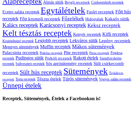
Alapreceptek
Almás sütik
Bejgli receptek
Csirkepörkölt receptek
Egytálételek
Főtt hús
Fasírt receptek
Ecetes saláta receptek
Főzelékek
receptek
Főtt krumpli receptek
Kakaós sütik
Hidegtálak
Kalács receptek
Karácsonyi receptek
Keksz receptek
Kelt tésztás receptek
Kifli receptek
Kenyér receptek
Legjobb receptek
Lekváros sütik
Lepény receptek
Krumplipüré receptek
Mákos sütemények
Muffin receptek
Meggyes sütemények
Palacsinta receptek
Pite receptek
Pogácsa
Piskóta receptek
Pizza receptek
Pudingos sütik
Rakott ételek
Pörkölt receptek
receptek
Szendvicskrém
Sült csirkecomb
Sós aprósütemény receptek
receptek
Szilveszteri receptek
Sütemények
Sült hús receptek
receptek
Tojásleves
Túrós sütemények
Tészta ételek
Torta receptek
Vegyes saláta receptek
receptek
Ünnepi ételek
Receptek, Sütemények, Ételek a Facebookon is!