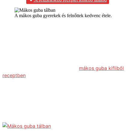
A mákos guba gyerekek és felnőttek kedvenc étele.
Mákos guba
Jénaiban sült, házi kis kifliből készült mákos guba
recept.
A mákos guba gyorsabb és lustább változata, ha az
elejét kihagyjuk és veszünk a boltban egy pár kiflit. -
Erről a mákos guba változatról a
mákos guba kifliből
receptben
olvashatsz! - A lényeg, hogy nem kell frissnek
lenniük a kifliknek. Kivételesen ennél a receptnél előny,
ha a kiflik szikkadtak.
Ha mégis a hosszabb variáció mellett döntesz, és előre
dolgozol a kifli sütésével, nem is tart olyan sokáig.
Ráadásul ez jó nagy adag kifli, én mindig lefagyasztom
egy részét.