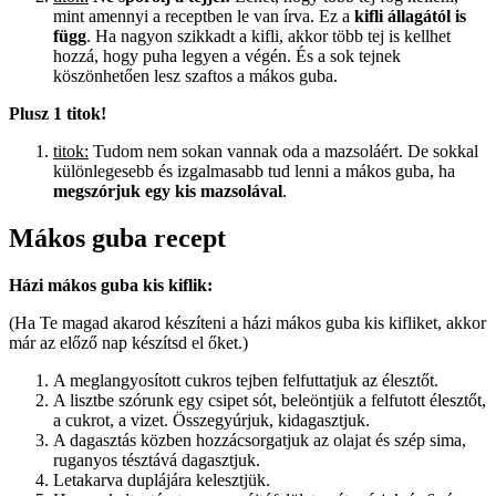
mint amennyi a receptben le van írva. Ez a
kifli állagától is
függ
. Ha nagyon szikkadt a kifli, akkor több tej is kellhet
hozzá, hogy puha legyen a végén. És a sok tejnek
köszönhetően lesz szaftos a mákos guba.
Plusz 1 titok!
titok:
Tudom nem sokan vannak oda a mazsoláért. De sokkal
különlegesebb és izgalmasabb tud lenni a mákos guba, ha
megszórjuk egy kis mazsolával
.
Mákos guba recept
Házi mákos guba kis kiflik:
(Ha Te magad akarod készíteni a házi mákos guba kis kifliket, akkor
már az előző nap készítsd el őket.)
A meglangyosított cukros tejben felfuttatjuk az élesztőt.
A lisztbe szórunk egy csipet sót, beleöntjük a felfutott élesztőt,
a cukrot, a vizet. Összegyúrjuk, kidagasztjuk.
A dagasztás közben hozzácsorgatjuk az olajat és szép sima,
ruganyos tésztává dagasztjuk.
Letakarva duplájára kelesztjük.