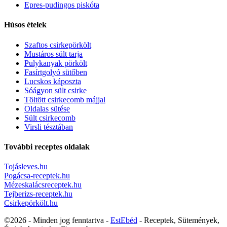
Epres-pudingos piskóta
Húsos ételek
Szaftos csirkepörkölt
Mustáros sült tarja
Pulykanyak pörkölt
Fasírtgolyó sütőben
Lucskos káposzta
Sóágyon sült csirke
Töltött csirkecomb májjal
Oldalas sütése
Sült csirkecomb
Virsli tésztában
További receptes oldalak
Tojásleves.hu
Pogácsa-receptek.hu
Mézeskalácsreceptek.hu
Tejberizs-receptek.hu
Csirkepörkölt.hu
©2026 - Minden jog fenntartva -
EstEbéd
- Receptek, Sütemények,