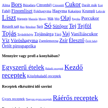
Cukor
Bors
Citromhéj
Alma
Búzadara
Citromlé
Darált mák
Ecet
Finomliszt
Hagyma
Krumpli
Fahéj
Fokhagyma
Kakaópor
Lekvár
Liszt
Olaj
Porcukor
Mák
Margarin
Méz
Mazsola
Meggy
Paprika
Só
Tej
Tejföl
Sütőpor
Reszelt sajt
Sajt
Rizs
Rétesliszt
Tojás
Vaj
Vaníliáscukor
Tojássárga
Tojásfehérje
Túró
Zsír
Víz
Élesztő
Vöröshagyma
Zsemlemorzsa
Őrölt fahéj
Őrölt pirospaprika
Mennyire vagy profi a konyhában?
Kezdő
Egyszerű ételek
Haladó receptek
receptek
Középhaladó receptek
Receptek elkészítési idő szerint
Ráérős receptek
Gyors receptek
Nagyon gyors receptek