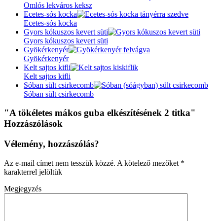
Omlós lekváros keksz
Ecetes-sós kocka
Ecetes-sós kocka
Gyors kókuszos kevert süti
Gyors kókuszos kevert süti
Gyökérkenyér
Gyökérkenyér
Kelt sajtos kifli
Kelt sajtos kifli
Sóban sült csirkecomb
Sóban sült csirkecomb
"A tökéletes mákos guba elkészítésének 2 titka"
Hozzászólások
Vélemény, hozzászólás?
Az e-mail címet nem tesszük közzé.
A kötelező mezőket
*
karakterrel jelöltük
Megjegyzés