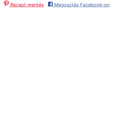
Recept mentés
Megosztás Facebook-on
Előkészítés:
1
hour
óra
Sütés / Főzés:
15
minutes
perc
Pihenőidő
12
hours
óra
Összesen:
13
hours
óra
15
minutes
perc
Adag:
6
adag
Fogás:
Desszert, Ebéd, Vacsora
Konyha:
Hagyományos, Kísérletező
Hozzávalók
Házi kis kiflik hozzávalóik:
50
dkg
liszt
2,5
dkg
élesztő
1
dl
tej
2
dl
víz
0,5
dl
olaj
3
evőkanál
cukor
Mákos guba további hozzávalói:
tej