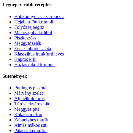
Legnépszerűbb receptek
Habkönnyű császármorzsa
Héjában főtt krumpli
Folyós tejbegríz
Mákos guba kifliből
Piszkeszósz
Meggyfőzelék
Ecetes uborkasaláta
Klasszikus frankfurti leves
Kapros kifli
Házias rakott krumpli
Sütemények
Pudingos piskóta
Márvány szelet
Alj nélküli túrós
Túrós lekváros pite
Meggyes pite
Kakaós muffin
Zabpelyhes muffin
Almás mákos süti
Palacsinta muffin