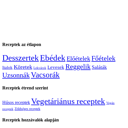
Receptek az étlapon
Desszertek
Ebédek
Főételek
Előételek
Reggelik
Köretek
Saláták
Levesek
Italok
Lekvárok
Vacsorák
Uzsonnák
Receptek étrend szerint
Vegetáriánus receptek
Húsos receptek
Vegán
Zöldséges receptek
receptek
Receptek hozzávalók alapján