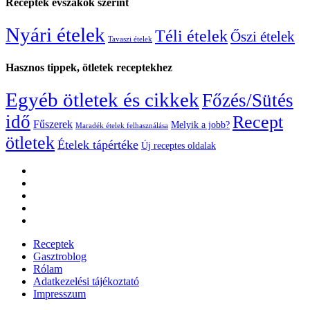
Receptek évszakok szerint
Nyári ételek
Téli ételek
Őszi ételek
Tavaszi ételek
Hasznos tippek, ötletek receptekhez
Egyéb ötletek és cikkek
Főzés/Sütés
idő
Recept
Fűszerek
Melyik a jobb?
Maradék ételek felhasználása
ötletek
Ételek tápértéke
Új receptes oldalak
Receptek
Gasztroblog
Rólam
Adatkezelési tájékoztató
Impresszum