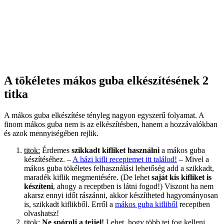
A tökéletes mákos guba elkészítésének 2
titka
A mákos guba elkészítése tényleg nagyon egyszerű folyamat. A
finom mákos guba nem is az elkészítésben, hanem a hozzávalókban
és azok mennyiségében rejlik.
titok:
Érdemes
szikkadt kifliket használni
a mákos guba
készítéséhez. –
A házi kifli receptemet itt találod!
– Mivel a
mákos guba tökéletes felhasználási lehetőség add a szikkadt,
maradék kiflik megmentésére. (De lehet
saját kis kifliket is
készíteni
, ahogy a receptben is látni fogod!) Viszont ha nem
akarsz ennyi időt rászánni, akkor készítheted hagyományosan
is, szikkadt kiflikből. Erről a
mákos guba kifliből
receptben
olvashatsz!
titok:
Ne spórolj a tejjel!
Lehet, hogy több tej fog kelleni,