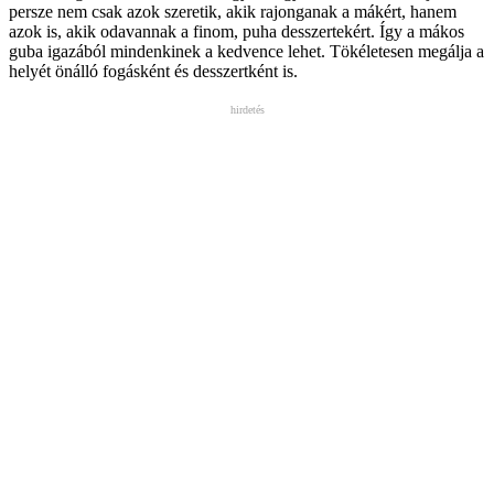
persze nem csak azok szeretik, akik rajonganak a mákért, hanem
azok is, akik odavannak a finom, puha desszertekért. Így a mákos
guba igazából mindenkinek a kedvence lehet. Tökéletesen megálja a
helyét önálló fogásként és desszertként is.
hirdetés