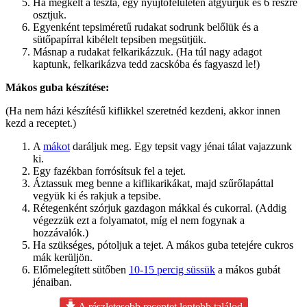
Ha megkelt a tészta, egy nyújtófelületen átgyúrjuk és 6 részre
osztjuk.
Egyenként tepsiméretű rudakat sodrunk belőlük és a
sütőpapírral kibélelt tepsiben megsütjük.
Másnap a rudakat felkarikázzuk. (Ha túl nagy adagot
kaptunk, felkarikázva tedd zacskóba és fagyaszd le!)
Mákos guba készítése:
(Ha nem házi készítésű kiflikkel szeretnéd kezdeni, akkor innen
kezd a receptet.)
A
mákot
daráljuk meg. Egy tepsit vagy jénai tálat vajazzunk
ki.
Egy fazékban forrósítsuk fel a tejet.
Áztassuk meg benne a kiflikarikákat, majd szűrőlapáttal
vegyük ki és rakjuk a tepsibe.
Rétegenként szórjuk gazdagon mákkal és cukorral. (Addig
végezzük ezt a folyamatot, míg el nem fogynak a
hozzávalók.)
Ha szükséges, pótoljuk a tejet. A mákos guba tetejére cukros
mák kerüljön.
Előmelegített sütőben
10-15 percig süssük
a mákos gubát
jénaiban.
A részletesebb receptet lentebb találod