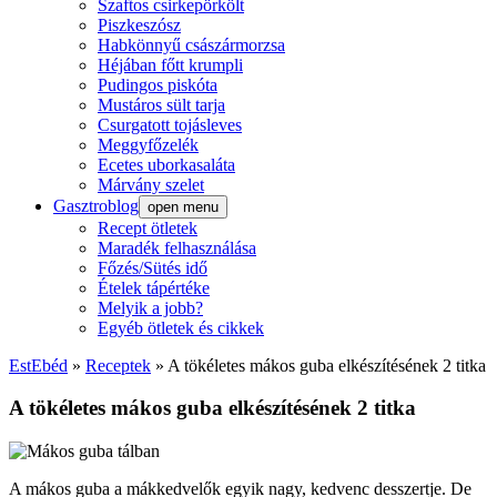
Szaftos csirkepörkölt
Piszkeszósz
Habkönnyű császármorzsa
Héjában főtt krumpli
Pudingos piskóta
Mustáros sült tarja
Csurgatott tojásleves
Meggyfőzelék
Ecetes uborkasaláta
Márvány szelet
Gasztroblog
open menu
Recept ötletek
Maradék felhasználása
Főzés/Sütés idő
Ételek tápértéke
Melyik a jobb?
Egyéb ötletek és cikkek
EstEbéd
»
Receptek
»
A tökéletes mákos guba elkészítésének 2 titka
A tökéletes mákos guba elkészítésének 2 titka
A mákos guba a mákkedvelők egyik nagy, kedvenc desszertje. De