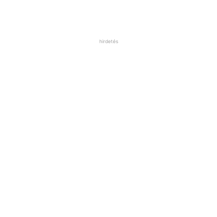
20
dkg
mák
lehet több is, kevesebb is
20
dkg
cukor
vaj
hirdetés