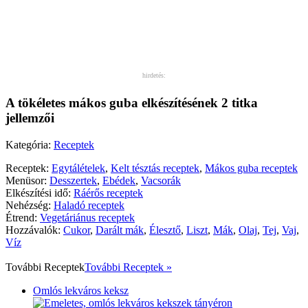
hirdetés:
A tökéletes mákos guba elkészítésének 2 titka
jellemzői
Kategória:
Receptek
Receptek:
Egytálételek
,
Kelt tésztás receptek
,
Mákos guba receptek
Menüsor:
Desszertek
,
Ebédek
,
Vacsorák
Elkészítési idő:
Ráérős receptek
Nehézség:
Haladó receptek
Étrend:
Vegetáriánus receptek
Hozzávalók:
Cukor
,
Darált mák
,
Élesztő
,
Liszt
,
Mák
,
Olaj
,
Tej
,
Vaj
,
Víz
További
Receptek
További Receptek »
Omlós lekváros keksz