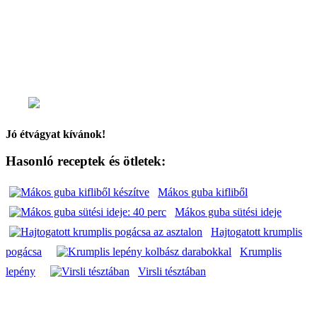
fogynak a hozzávalók.)
Ha szükséges, pótoljuk a tejet. A mákos guba
tetejére cukros mák kerüljön.
Előmelegített sütőben 10-15 percig süssük a mákos
gubát jénaiban.
Jó étvágyat kívánok!
Hasonló receptek és ötletek:
Mákos guba kifliből
Mákos guba sütési ideje
Hajtogatott krumplis
pogácsa
Krumplis
lepény
Virsli tésztában