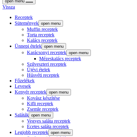
open menu
Vissza
Receptek
Sütemények
open menu
Muffin receptek
Torta receptek
Kalács receptek
Ünnepi ételek
open menu
Karácsonyi receptek
open menu
Mézeskalács receptek
Szilveszteri receptek
Újévi ételek
Húsvéti receptek
Főzelékek
Levesek
Kenyér receptek
open menu
Kovász készítése
Kifli receptek
Zsemle receptek
Saláták
open menu
Vegyes saláta receptek
Ecetes saláta receptek
Legjobb receptek
open menu