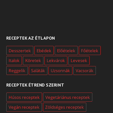
RECEPTEK AZ ÉTLAPON
Desszertek
Ebédek
Előételek
Főételek
Italok
Köretek
Lekvárok
Levesek
Reggelik
Saláták
Uzsonnák
Vacsorák
RECEPTEK ÉTREND SZERINT
Húsos receptek
Vegetáriánus receptek
Vegán receptek
Zöldséges receptek