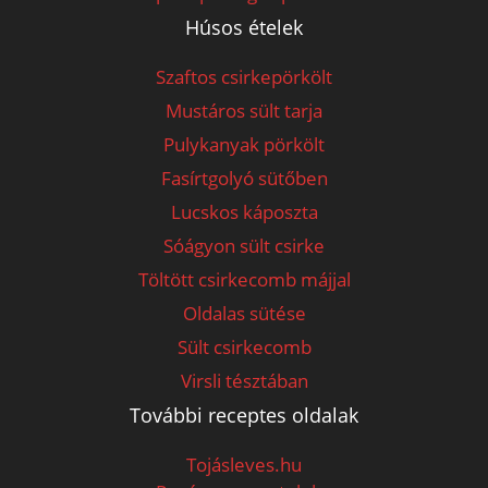
Húsos ételek
Szaftos csirkepörkölt
Mustáros sült tarja
Pulykanyak pörkölt
Fasírtgolyó sütőben
Lucskos káposzta
Sóágyon sült csirke
Töltött csirkecomb májjal
Oldalas sütése
Sült csirkecomb
Virsli tésztában
További receptes oldalak
Tojásleves.hu