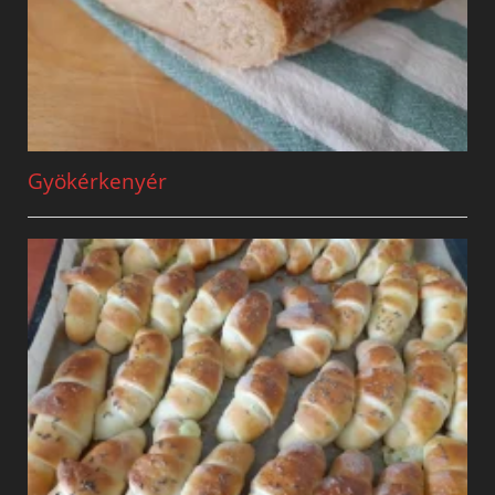
Gyökérkenyér