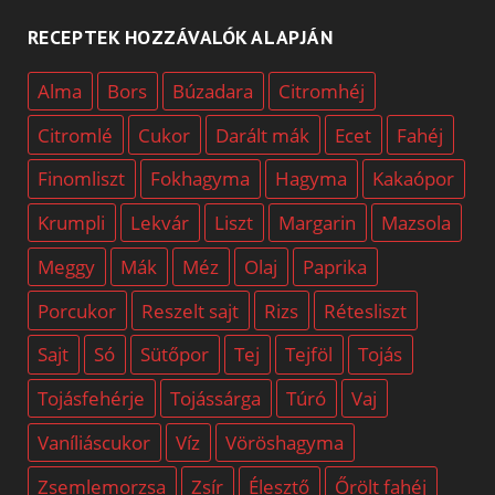
RECEPTEK HOZZÁVALÓK ALAPJÁN
Alma
Bors
Búzadara
Citromhéj
Citromlé
Cukor
Darált mák
Ecet
Fahéj
Finomliszt
Fokhagyma
Hagyma
Kakaópor
Krumpli
Lekvár
Liszt
Margarin
Mazsola
Meggy
Mák
Méz
Olaj
Paprika
Porcukor
Reszelt sajt
Rizs
Rétesliszt
Sajt
Só
Sütőpor
Tej
Tejföl
Tojás
Tojásfehérje
Tojássárga
Túró
Vaj
Vaníliáscukor
Víz
Vöröshagyma
Zsemlemorzsa
Zsír
Élesztő
Őrölt fahéj