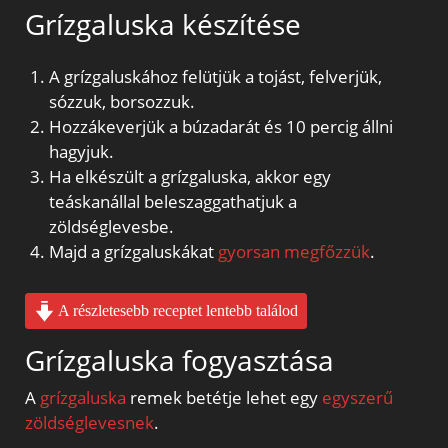
Grízgaluska készítése
A grízgaluskához felütjük a tojást, felverjük,
sózzuk, borsozzuk.
Hozzákeverjük a búzadarát és 10 percig állni
hagyjuk.
Ha elkészült a grízgaluska, akkor egy
teáskanállal beleszaggathatjuk a
zöldséglevesbe.
Majd a grízgaluskákat
gyorsan megfőzzük
.
A részletesebb receptet lentebb találod
Grízgaluska fogyasztása
A
grízgaluska
remek betétje lehet egy
egyszerű
zöldséglevesnek
.