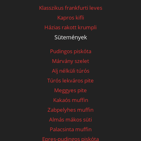
Klasszikus frankfurti leves
Kapros kifli
Házias rakott krumpli
Sütemények
Pudingos piskóta
Márvány szelet
Alj nélküli túrós
Túrós lekváros pite
Meggyes pite
Kakaós muffin
Zabpelyhes muffin
Almás mákos süti
Palacsinta muffin
Epres-pudingos piskóta