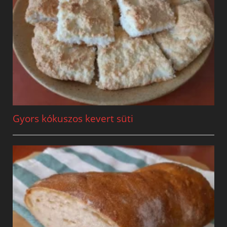
Gyors kókuszos kevert süti