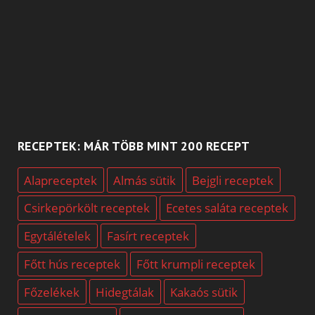
RECEPTEK: MÁR TÖBB MINT 200 RECEPT
Alapreceptek
Almás sütik
Bejgli receptek
Csirkepörkölt receptek
Ecetes saláta receptek
Egytálételek
Fasírt receptek
Főtt hús receptek
Főtt krumpli receptek
Főzelékek
Hidegtálak
Kakaós sütik