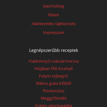
Gasztroblog
Rólam
Adatkezelési tájékoztató
Impresszum
Legnépszerűbb receptek
Habkönnyű császármorzsa
Héjában főtt krumpli
Folyós tejbegríz
Mákos guba kifliből
Piszkeszósz
Meggyfőzelék
Ecetes uborkasaláta