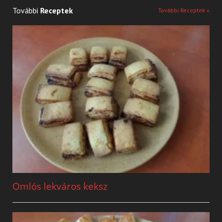
További
Receptek
További Receptek »
Omlós lekváros keksz