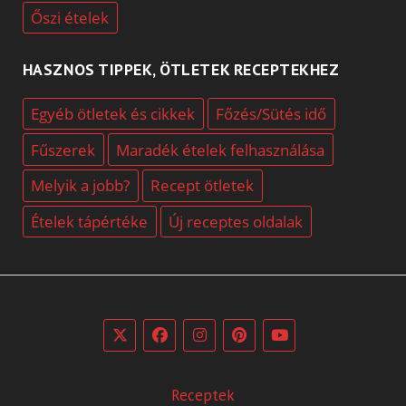
Őszi ételek
HASZNOS TIPPEK, ÖTLETEK RECEPTEKHEZ
Egyéb ötletek és cikkek
Főzés/Sütés idő
Fűszerek
Maradék ételek felhasználása
Melyik a jobb?
Recept ötletek
Ételek tápértéke
Új receptes oldalak
Receptek