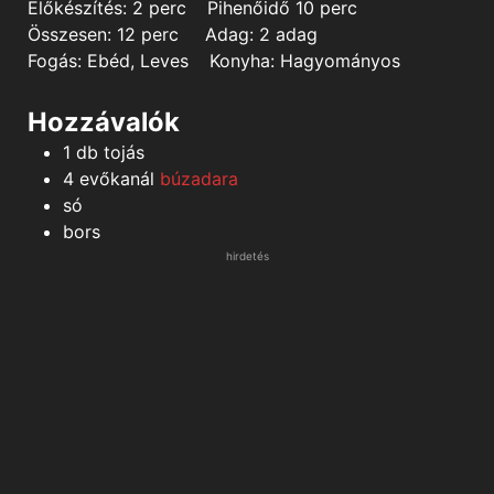
minutes
minutes
Előkészítés:
2
perc
Pihenőidő
10
perc
minutes
Összesen:
12
perc
Adag:
2
adag
Fogás:
Ebéd, Leves
Konyha:
Hagyományos
Hozzávalók
1
db
tojás
4
evőkanál
búzadara
só
bors
hirdetés