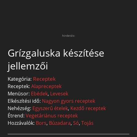
hirdetés:
Grízgaluska készítése
jellemzői
Kategória:
Receptek
Receptek:
Alapreceptek
Menüsor:
Ebédek
,
Levesek
Elkészítési idő:
Nagyon gyors receptek
Nehézség:
Egyszerű ételek
,
Kezdő receptek
Étrend:
Vegetáriánus receptek
Hozzávalók:
Bors
,
Búzadara
,
Só
,
Tojás