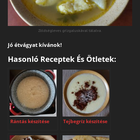
Zöldségleves grízgaluskával tálalva.
Jó étvágyat kívánok!
Hasonló Receptek És Ötletek:
Rántás készítése
Tejbegríz készítése