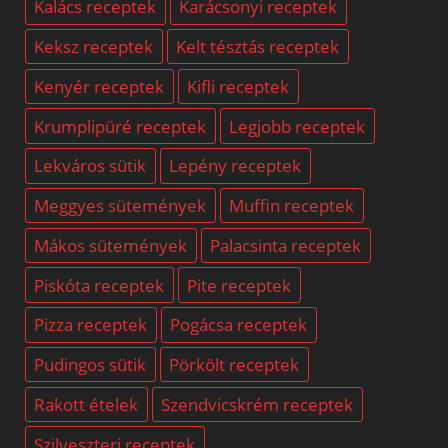
Kalács receptek
Karácsonyi receptek
Keksz receptek
Kelt tésztás receptek
Kenyér receptek
Kifli receptek
Krumplipüré receptek
Legjobb receptek
Lekváros sütik
Lepény receptek
Meggyes sütemények
Muffin receptek
Mákos sütemények
Palacsinta receptek
Piskóta receptek
Pite receptek
Pizza receptek
Pogácsa receptek
Pudingos sütik
Pörkölt receptek
Rakott ételek
Szendvicskrém receptek
Szilveszteri receptek