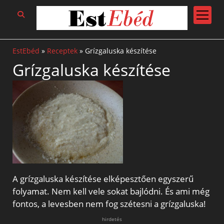
open
menu
EstEbéd
»
Receptek
»
Grízgaluska készítése
Grízgaluska készítése
A grízgaluska készítése elképesztően egyszerű
folyamat. Nem kell vele sokat bajlódni. És ami még
fontos, a levesben nem fog szétesni a grízgaluska!
hirdetés