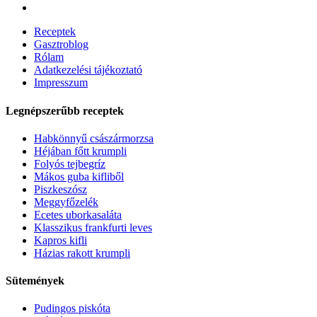
Receptek
Gasztroblog
Rólam
Adatkezelési tájékoztató
Impresszum
Legnépszerűbb receptek
Habkönnyű császármorzsa
Héjában főtt krumpli
Folyós tejbegríz
Mákos guba kifliből
Piszkeszósz
Meggyfőzelék
Ecetes uborkasaláta
Klasszikus frankfurti leves
Kapros kifli
Házias rakott krumpli
Sütemények
Pudingos piskóta