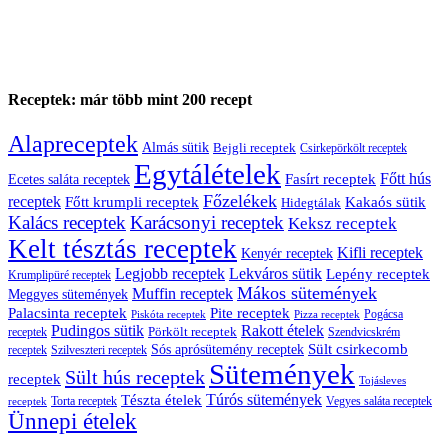
Receptek: már több mint 200 recept
Alapreceptek
Almás sütik
Bejgli receptek
Csirkepörkölt receptek
Egytálételek
Főtt hús
Fasírt receptek
Ecetes saláta receptek
Főzelékek
receptek
Főtt krumpli receptek
Kakaós sütik
Hidegtálak
Kalács receptek
Karácsonyi receptek
Keksz receptek
Kelt tésztás receptek
Kifli receptek
Kenyér receptek
Legjobb receptek
Lekváros sütik
Lepény receptek
Krumplipüré receptek
Mákos sütemények
Muffin receptek
Meggyes sütemények
Palacsinta receptek
Pite receptek
Pogácsa
Piskóta receptek
Pizza receptek
Pudingos sütik
Rakott ételek
Pörkölt receptek
receptek
Szendvicskrém
Sült csirkecomb
Sós aprósütemény receptek
receptek
Szilveszteri receptek
Sütemények
Sült hús receptek
receptek
Tojásleves
Túrós sütemények
Tészta ételek
Torta receptek
Vegyes saláta receptek
receptek
Ünnepi ételek