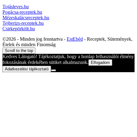
Tojásleves.hu
Pogácsa-receptek.hu
Mézeskalácsreceptek.hu
Tejberizs-receptek.hu
Csirkepörkölt.hu
©2026 - Minden jog fenntartva -
EstEbéd
- Receptek, Sütemények,
Ételek és minden Finomság
Scroll to the top
Kedves Látogató! Tájékoztatjuk, hogy a honlap felhasználói élmény
fokozásának érdekében sütiket alkalmazunk.
Elfogadom
Adatkezelési tájékoztató