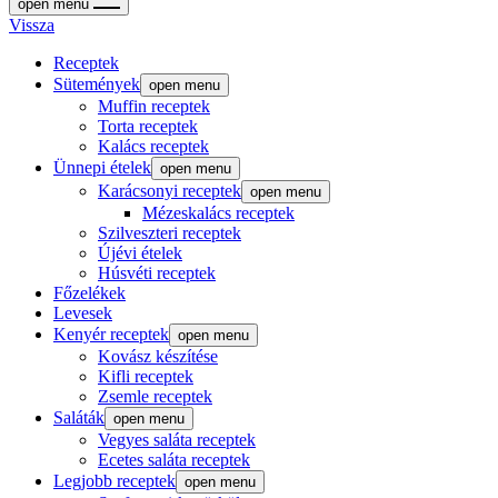
open menu
Vissza
Receptek
Sütemények
open menu
Muffin receptek
Torta receptek
Kalács receptek
Ünnepi ételek
open menu
Karácsonyi receptek
open menu
Mézeskalács receptek
Szilveszteri receptek
Újévi ételek
Húsvéti receptek
Főzelékek
Levesek
Kenyér receptek
open menu
Kovász készítése
Kifli receptek
Zsemle receptek
Saláták
open menu
Vegyes saláta receptek
Ecetes saláta receptek
Legjobb receptek
open menu