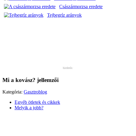
Császármorzsa eredete
Tejbegríz arányok
hirdetés:
Mi a kovász? jellemzői
Kategória:
Gasztroblog
Egyéb ötletek és cikkek
Melyik a jobb?