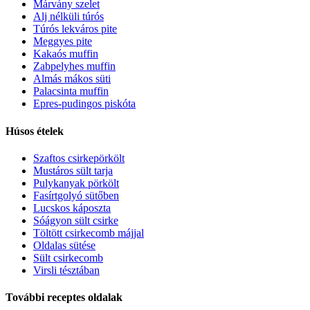
Márvány szelet
Alj nélküli túrós
Túrós lekváros pite
Meggyes pite
Kakaós muffin
Zabpelyhes muffin
Almás mákos süti
Palacsinta muffin
Epres-pudingos piskóta
Húsos ételek
Szaftos csirkepörkölt
Mustáros sült tarja
Pulykanyak pörkölt
Fasírtgolyó sütőben
Lucskos káposzta
Sóágyon sült csirke
Töltött csirkecomb májjal
Oldalas sütése
Sült csirkecomb
Virsli tésztában
További receptes oldalak