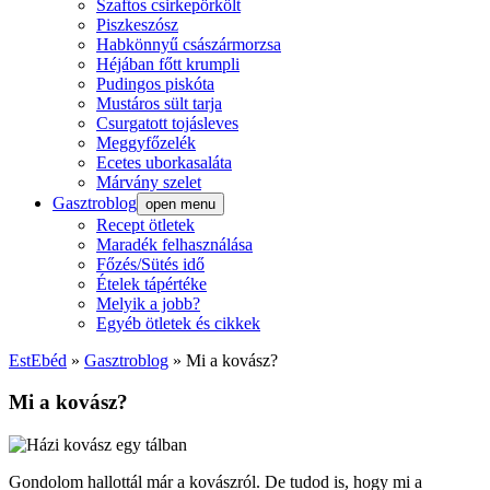
Szaftos csirkepörkölt
Piszkeszósz
Habkönnyű császármorzsa
Héjában főtt krumpli
Pudingos piskóta
Mustáros sült tarja
Csurgatott tojásleves
Meggyfőzelék
Ecetes uborkasaláta
Márvány szelet
Gasztroblog
open menu
Recept ötletek
Maradék felhasználása
Főzés/Sütés idő
Ételek tápértéke
Melyik a jobb?
Egyéb ötletek és cikkek
EstEbéd
»
Gasztroblog
»
Mi a kovász?
Mi a kovász?
Gondolom hallottál már a kovászról. De tudod is, hogy mi a