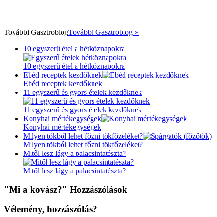
További
Gasztroblog
További Gasztroblog »
10 egyszerű étel a hétköznapokra
10 egyszerű étel a hétköznapokra
Ebéd receptek kezdőknek
Ebéd receptek kezdőknek
11 egyszerű és gyors ételek kezdőknek
11 egyszerű és gyors ételek kezdőknek
Konyhai mértékegységek
Konyhai mértékegységek
Milyen tökből lehet főzni tökfőzeléket?
Milyen tökből lehet főzni tökfőzeléket?
Mitől lesz lágy a palacsintatészta?
Mitől lesz lágy a palacsintatészta?
"Mi a kovász?" Hozzászólások
Vélemény, hozzászólás?