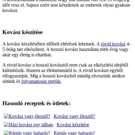
időt vesz el. Sajnos ezért sem készítenek az emberek olyan gyakran
kovászt.
Kovász készítése
A kovász készítésében időbeli eltérések lehetnek. A
rövid kovász
4-
5 óráig tart elkészíteni. A hosszú kovász használata több évig vagy
akár egy életig is eltarthat.
A rövid kovász a hosszú kovásztól nem csak az elkészítési idejétől
különbözik. Hanem az élettartamától is. A rövid kovászt egyből
elfogyasztjuk. Míg a hosszú kovászból mindig elveszünk amikor
sütünk és
folyamatosan etetjük
.
Hasonló receptek és ötletek:
Kovász vagy élesztő?
Kovász készítése
Rántás vagy habarás?