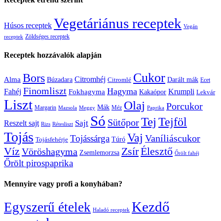
Vegetáriánus receptek
Húsos receptek
Vegán
Zöldséges receptek
receptek
Receptek hozzávalók alapján
Cukor
Bors
Citromhéj
Alma
Búzadara
Citromlé
Darált mák
Ecet
Finomliszt
Hagyma
Krumpli
Fahéj
Fokhagyma
Kakaópor
Lekvár
Liszt
Olaj
Porcukor
Mák
Margarin
Méz
Mazsola
Meggy
Paprika
Só
Tej
Tejföl
Sütőpor
Reszelt sajt
Sajt
Rizs
Rétesliszt
Tojás
Vaj
Vaníliáscukor
Tojássárga
Tojásfehérje
Túró
Zsír
Víz
Élesztő
Vöröshagyma
Zsemlemorzsa
Őrölt fahéj
Őrölt pirospaprika
Mennyire vagy profi a konyhában?
Kezdő
Egyszerű ételek
Haladó receptek