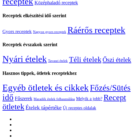
receptek
Középhaladó receptek
Receptek elkészítési idő szerint
Ráérős receptek
Gyors receptek
Nagyon gyors receptek
Receptek évszakok szerint
Nyári ételek
Téli ételek
Őszi ételek
Tavaszi ételek
Hasznos tippek, ötletek receptekhez
Egyéb ötletek és cikkek
Főzés/Sütés
idő
Recept
Fűszerek
Melyik a jobb?
Maradék ételek felhasználása
ötletek
Ételek tápértéke
Új receptes oldalak