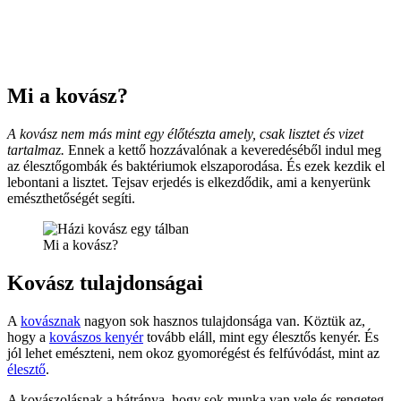
Mi a kovász?
A kovász nem más mint egy élőtészta amely, csak lisztet és vizet
tartalmaz.
Ennek a kettő hozzávalónak a keveredéséből indul meg
az élesztőgombák és baktériumok elszaporodása. És ezek kezdik el
lebontani a lisztet. Tejsav erjedés is elkezdődik, ami a kenyerünk
emészthetőségét segíti.
Mi a kovász?
Kovász tulajdonságai
A
kovásznak
nagyon sok hasznos tulajdonsága van. Köztük az,
hogy a
kovászos kenyér
tovább eláll, mint egy élesztős kenyér. És
jól lehet emészteni, nem okoz gyomorégést és felfúvódást, mint az
élesztő
.
A kovászolásnak a hátránya, hogy sok munka van vele és rengeteg