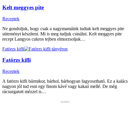
Kelt meggyes pite
Receptek
Ne gondoljuk, hogy csak a nagymamáink tudtak kelt meggyes pite
süteményt készíteni. Mi is meg tudjuk csinálni. Kelt meggyes pite
recept Langyos cukros tejben elmorzsoljuk…
Fatörzs kifli
Fatörzs kifli
Receptek
A fatörzs kifli bármikor, bárhol, bárhogyan fagyosztható. Ez a kalács
nagyon jól tud esni egy finom kávé vagy kakaó mellé. De még
rácsurgatott mézzel is…
hirdetés