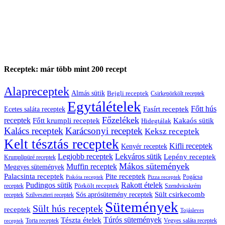
Receptek: már több mint 200 recept
Alapreceptek
Almás sütik
Bejgli receptek
Csirkepörkölt receptek
Egytálételek
Főtt hús
Fasírt receptek
Ecetes saláta receptek
Főzelékek
receptek
Főtt krumpli receptek
Kakaós sütik
Hidegtálak
Kalács receptek
Karácsonyi receptek
Keksz receptek
Kelt tésztás receptek
Kifli receptek
Kenyér receptek
Legjobb receptek
Lekváros sütik
Lepény receptek
Krumplipüré receptek
Mákos sütemények
Muffin receptek
Meggyes sütemények
Palacsinta receptek
Pite receptek
Pogácsa
Piskóta receptek
Pizza receptek
Pudingos sütik
Rakott ételek
Pörkölt receptek
receptek
Szendvicskrém
Sült csirkecomb
Sós aprósütemény receptek
receptek
Szilveszteri receptek
Sütemények
Sült hús receptek
receptek
Tojásleves
Túrós sütemények
Tészta ételek
Torta receptek
Vegyes saláta receptek
receptek