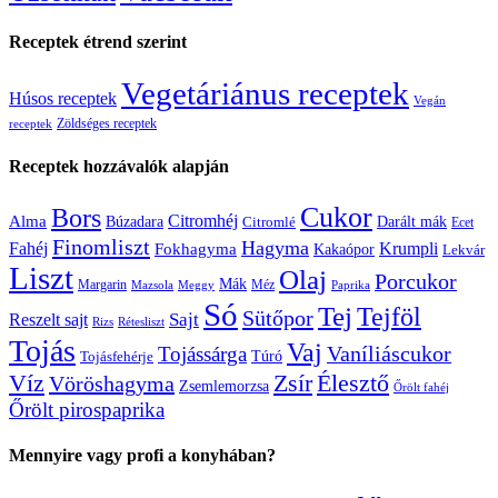
Receptek étrend szerint
Vegetáriánus receptek
Húsos receptek
Vegán
Zöldséges receptek
receptek
Receptek hozzávalók alapján
Cukor
Bors
Citromhéj
Alma
Búzadara
Citromlé
Darált mák
Ecet
Finomliszt
Hagyma
Krumpli
Fahéj
Fokhagyma
Kakaópor
Lekvár
Liszt
Olaj
Porcukor
Mák
Margarin
Méz
Mazsola
Meggy
Paprika
Só
Tej
Tejföl
Sütőpor
Reszelt sajt
Sajt
Rizs
Rétesliszt
Tojás
Vaj
Vaníliáscukor
Tojássárga
Tojásfehérje
Túró
Zsír
Víz
Élesztő
Vöröshagyma
Zsemlemorzsa
Őrölt fahéj
Őrölt pirospaprika
Mennyire vagy profi a konyhában?