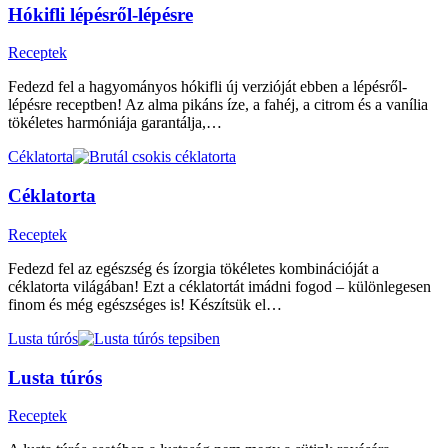
Hókifli lépésről-lépésre
Receptek
Fedezd fel a hagyományos hókifli új verzióját ebben a lépésről-
lépésre receptben! Az alma pikáns íze, a fahéj, a citrom és a vanília
tökéletes harmóniája garantálja,…
Céklatorta
Céklatorta
Receptek
Fedezd fel az egészség és ízorgia tökéletes kombinációját a
céklatorta világában! Ezt a céklatortát imádni fogod – különlegesen
finom és még egészséges is! Készítsük el…
Lusta túrós
Lusta túrós
Receptek