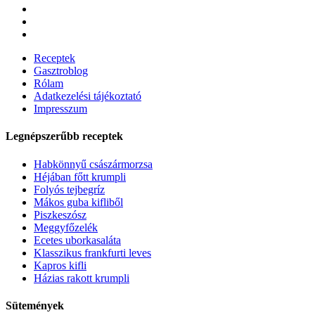
Receptek
Gasztroblog
Rólam
Adatkezelési tájékoztató
Impresszum
Legnépszerűbb receptek
Habkönnyű császármorzsa
Héjában főtt krumpli
Folyós tejbegríz
Mákos guba kifliből
Piszkeszósz
Meggyfőzelék
Ecetes uborkasaláta
Klasszikus frankfurti leves
Kapros kifli
Házias rakott krumpli
Sütemények