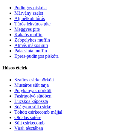
Pudingos piskóta
Márvány szelet
Alj nélküli túrós
Túrós lekváros pite
Meggyes pite
Kakaós muffin
Zabpelyhes muffin
Almás mákos süti
Palacsinta muffin
Epres-pudingos piskóta
Húsos ételek
Szaftos csirkepörkölt
Mustáros sült tarja
Pulykanyak pörkölt
Fasírtgolyó sütőben
Lucskos káposzta
Sóágyon sült csirke
Töltött csirkecomb májjal
Oldalas sütése
Sült csirkecomb
Virsli tésztában