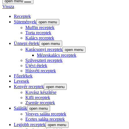
open menu
Vissza
Receptek
Sütemények
open menu
Muffin receptek
Torta receptek
Kalács receptek
Ünnepi ételek
open menu
Karácsonyi receptek
open menu
Mézeskalács receptek
Szilveszteri receptek
Újévi ételek
Húsvéti receptek
Főzelékek
Levesek
Kenyér receptek
open menu
Kovász készítése
Kifli receptek
Zsemle receptek
Saláták
open menu
Vegyes saláta receptek
Ecetes saláta receptek
Legjobb receptek
open menu