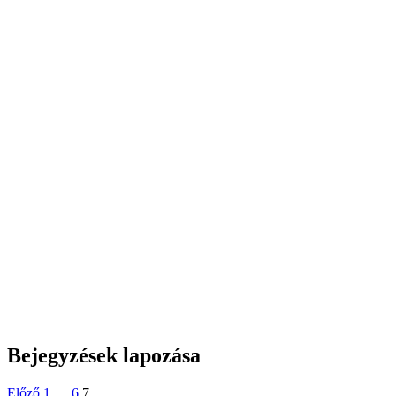
Bejegyzések lapozása
Előző
1
…
6
7