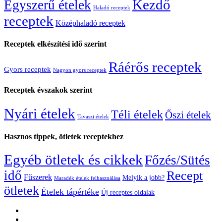
Kezdő
Egyszerű ételek
Haladó receptek
receptek
Középhaladó receptek
Receptek elkészítési idő szerint
Ráérős receptek
Gyors receptek
Nagyon gyors receptek
Receptek évszakok szerint
Nyári ételek
Téli ételek
Őszi ételek
Tavaszi ételek
Hasznos tippek, ötletek receptekhez
Egyéb ötletek és cikkek
Főzés/Sütés
idő
Recept
Fűszerek
Melyik a jobb?
Maradék ételek felhasználása
ötletek
Ételek tápértéke
Új receptes oldalak