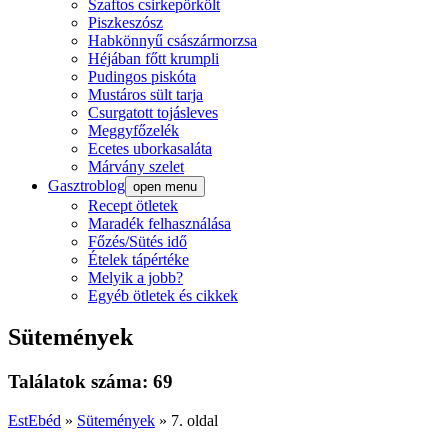
Szaftos csirkepörkölt
Piszkeszósz
Habkönnyű császármorzsa
Héjában főtt krumpli
Pudingos piskóta
Mustáros sült tarja
Csurgatott tojásleves
Meggyfőzelék
Ecetes uborkasaláta
Márvány szelet
Gasztroblog
open menu
Recept ötletek
Maradék felhasználása
Főzés/Sütés idő
Ételek tápértéke
Melyik a jobb?
Egyéb ötletek és cikkek
Sütemények
Találatok száma: 69
EstEbéd
»
Sütemények
»
7. oldal