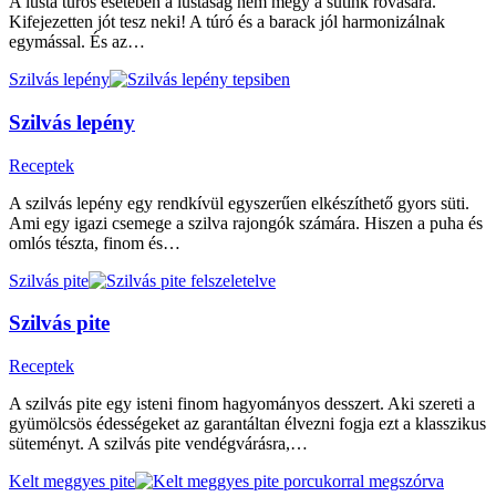
A lusta túrós esetében a lustaság nem megy a sütink rovására.
Kifejezetten jót tesz neki! A túró és a barack jól harmonizálnak
egymással. És az…
Szilvás lepény
Szilvás lepény
Receptek
A szilvás lepény egy rendkívül egyszerűen elkészíthető gyors süti.
Ami egy igazi csemege a szilva rajongók számára. Hiszen a puha és
omlós tészta, finom és…
Szilvás pite
Szilvás pite
Receptek
A szilvás pite egy isteni finom hagyományos desszert. Aki szereti a
gyümölcsös édességeket az garantáltan élvezni fogja ezt a klasszikus
süteményt. A szilvás pite vendégvárásra,…
Kelt meggyes pite