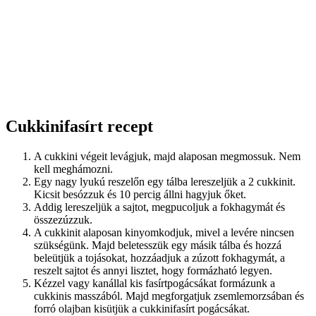
Cukkinifasírt recept
A cukkini végeit levágjuk, majd alaposan megmossuk. Nem
kell meghámozni.
Egy nagy lyukú reszelőn egy tálba lereszeljük a 2 cukkinit.
Kicsit besózzuk és 10 percig állni hagyjuk őket.
Addig lereszeljük a sajtot, megpucoljuk a fokhagymát és
összezúzzuk.
A cukkinit alaposan kinyomkodjuk, mivel a levére nincsen
szükségünk. Majd beletesszük egy másik tálba és hozzá
beleütjük a tojásokat, hozzáadjuk a zúzott fokhagymát, a
reszelt sajtot és annyi lisztet, hogy formázható legyen.
Kézzel vagy kanállal kis fasírtpogácsákat formázunk a
cukkinis masszából. Majd megforgatjuk zsemlemorzsában és
forró olajban kisütjük a cukkinifasírt pogácsákat.