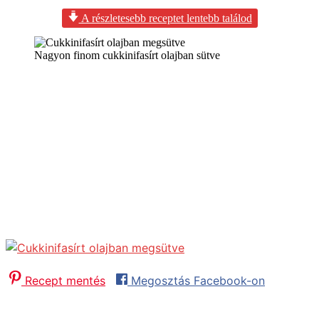
A részletesebb receptet lentebb találod
Nagyon finom cukkinifasírt olajban sütve
Cukkinifasírt
Íme itt a részletes recept a cukkinifasírt elkészítéséhez!
Úgy tudunk időt spórolni az elkészítésen, ha sütőben
sütjük meg a cukkinifasírtot. Ilyenkor sütőpapírt kell
tenni a tepsibe és a megformázott
cukkinifasírtpogácsákat meg kell locsolni egy kevés
olajjal és a forró sütőbe tenni.
Ilyenkor az a jó benne, hogy nem kell ott állni a tűzhely
mellett és ráadásul kevésbé lesz olajszagú a konyha.
Recept mentés
Megosztás Facebook-on
Előkészítés:
30
minutes
perc
Sütés / Főzés:
30
minutes
perc