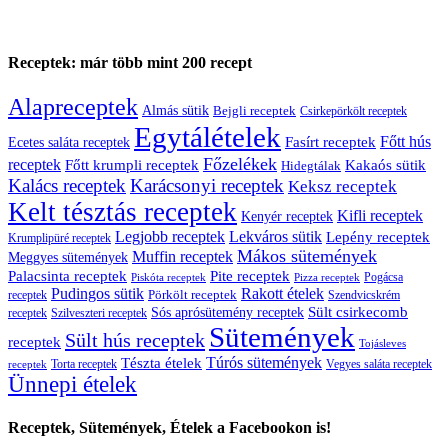
Receptek: már több mint 200 recept
Alapreceptek
Almás sütik
Bejgli receptek
Csirkepörkölt receptek
Egytálételek
Főtt hús
Fasírt receptek
Ecetes saláta receptek
Főzelékek
receptek
Főtt krumpli receptek
Kakaós sütik
Hidegtálak
Kalács receptek
Karácsonyi receptek
Keksz receptek
Kelt tésztás receptek
Kifli receptek
Kenyér receptek
Legjobb receptek
Lekváros sütik
Lepény receptek
Krumplipüré receptek
Mákos sütemények
Muffin receptek
Meggyes sütemények
Palacsinta receptek
Pite receptek
Pogácsa
Piskóta receptek
Pizza receptek
Pudingos sütik
Rakott ételek
Pörkölt receptek
receptek
Szendvicskrém
Sült csirkecomb
Sós aprósütemény receptek
receptek
Szilveszteri receptek
Sütemények
Sült hús receptek
receptek
Tojásleves
Túrós sütemények
Tészta ételek
Torta receptek
Vegyes saláta receptek
receptek
Ünnepi ételek
Receptek, Sütemények, Ételek a Facebookon is!