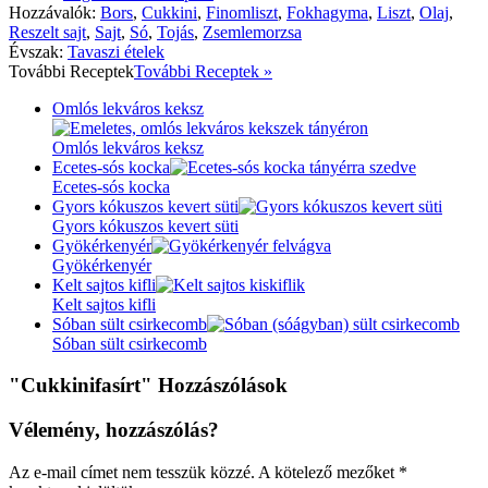
Hozzávalók:
Bors
,
Cukkini
,
Finomliszt
,
Fokhagyma
,
Liszt
,
Olaj
,
Reszelt sajt
,
Sajt
,
Só
,
Tojás
,
Zsemlemorzsa
Évszak:
Tavaszi ételek
További
Receptek
További Receptek »
Omlós lekváros keksz
Omlós lekváros keksz
Ecetes-sós kocka
Ecetes-sós kocka
Gyors kókuszos kevert süti
Gyors kókuszos kevert süti
Gyökérkenyér
Gyökérkenyér
Kelt sajtos kifli
Kelt sajtos kifli
Sóban sült csirkecomb
Sóban sült csirkecomb
"Cukkinifasírt" Hozzászólások
Vélemény, hozzászólás?
Az e-mail címet nem tesszük közzé.
A kötelező mezőket
*