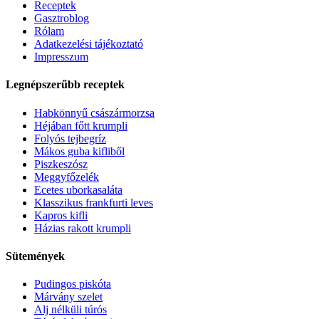
Receptek
Gasztroblog
Rólam
Adatkezelési tájékoztató
Impresszum
Legnépszerűbb receptek
Habkönnyű császármorzsa
Héjában főtt krumpli
Folyós tejbegríz
Mákos guba kifliből
Piszkeszósz
Meggyfőzelék
Ecetes uborkasaláta
Klasszikus frankfurti leves
Kapros kifli
Házias rakott krumpli
Sütemények
Pudingos piskóta
Márvány szelet
Alj nélküli túrós