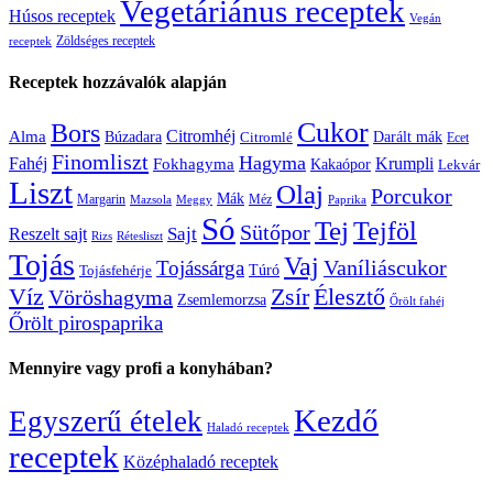
Vegetáriánus receptek
Húsos receptek
Vegán
Zöldséges receptek
receptek
Receptek hozzávalók alapján
Cukor
Bors
Citromhéj
Alma
Búzadara
Citromlé
Darált mák
Ecet
Finomliszt
Hagyma
Krumpli
Fahéj
Fokhagyma
Kakaópor
Lekvár
Liszt
Olaj
Porcukor
Mák
Margarin
Méz
Mazsola
Meggy
Paprika
Só
Tej
Tejföl
Sütőpor
Reszelt sajt
Sajt
Rizs
Rétesliszt
Tojás
Vaj
Vaníliáscukor
Tojássárga
Tojásfehérje
Túró
Zsír
Víz
Élesztő
Vöröshagyma
Zsemlemorzsa
Őrölt fahéj
Őrölt pirospaprika
Mennyire vagy profi a konyhában?
Kezdő
Egyszerű ételek
Haladó receptek
receptek
Középhaladó receptek