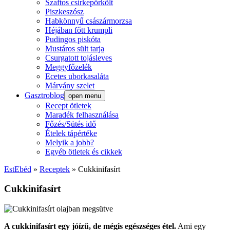
Szaftos csirkepörkölt
Piszkeszósz
Habkönnyű császármorzsa
Héjában főtt krumpli
Pudingos piskóta
Mustáros sült tarja
Csurgatott tojásleves
Meggyfőzelék
Ecetes uborkasaláta
Márvány szelet
Gasztroblog
open menu
Recept ötletek
Maradék felhasználása
Főzés/Sütés idő
Ételek tápértéke
Melyik a jobb?
Egyéb ötletek és cikkek
EstEbéd
»
Receptek
»
Cukkinifasírt
Cukkinifasírt
A cukkinifasírt egy jóízű, de mégis egészséges étel.
Ami egy