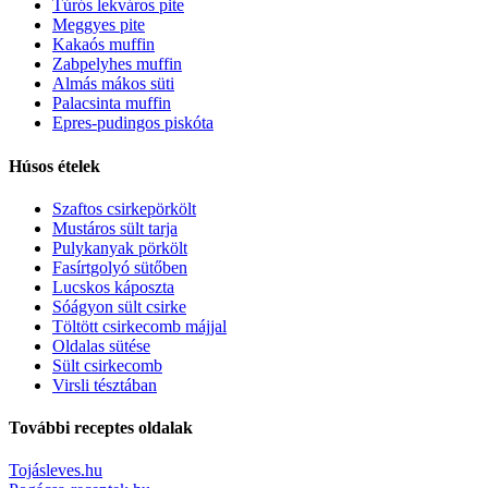
Túrós lekváros pite
Meggyes pite
Kakaós muffin
Zabpelyhes muffin
Almás mákos süti
Palacsinta muffin
Epres-pudingos piskóta
Húsos ételek
Szaftos csirkepörkölt
Mustáros sült tarja
Pulykanyak pörkölt
Fasírtgolyó sütőben
Lucskos káposzta
Sóágyon sült csirke
Töltött csirkecomb májjal
Oldalas sütése
Sült csirkecomb
Virsli tésztában
További receptes oldalak
Tojásleves.hu