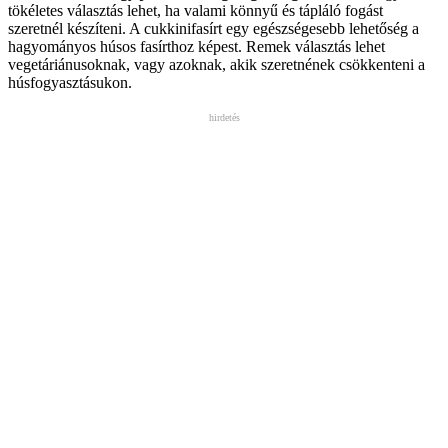
tökéletes választás lehet, ha valami könnyű és tápláló fogást
szeretnél készíteni. A cukkinifasírt egy egészségesebb lehetőség a
hagyományos húsos fasírthoz képest. Remek választás lehet
vegetáriánusoknak, vagy azoknak, akik szeretnének csökkenteni a
húsfogyasztásukon.
hirdetés