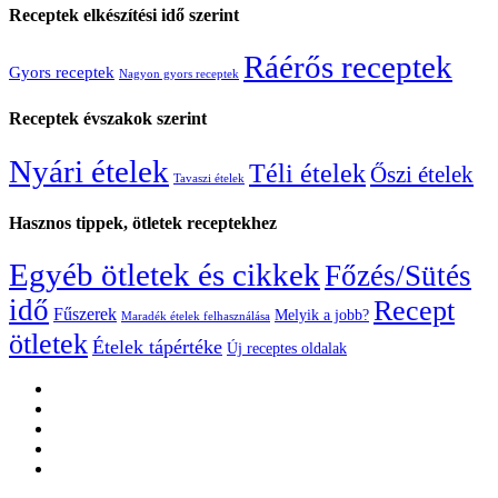
Receptek elkészítési idő szerint
Ráérős receptek
Gyors receptek
Nagyon gyors receptek
Receptek évszakok szerint
Nyári ételek
Téli ételek
Őszi ételek
Tavaszi ételek
Hasznos tippek, ötletek receptekhez
Egyéb ötletek és cikkek
Főzés/Sütés
idő
Recept
Fűszerek
Melyik a jobb?
Maradék ételek felhasználása
ötletek
Ételek tápértéke
Új receptes oldalak