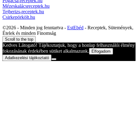
Pogácsa-receptek.hu
Mézeskalácsreceptek.hu
Tejberizs-receptek.hu
Csirkepörkölt.hu
©2026 - Minden jog fenntartva -
EstEbéd
- Receptek, Sütemények,
Ételek és minden Finomság
Scroll to the top
Kedves Látogató! Tájékoztatjuk, hogy a honlap felhasználói élmény
fokozásának érdekében sütiket alkalmazunk.
Elfogadom
Adatkezelési tájékoztató