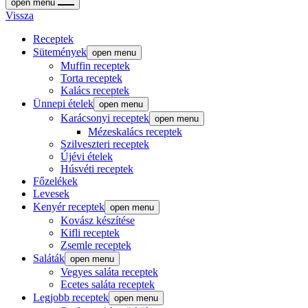
open menu
Vissza
Receptek
Sütemények
open menu
Muffin receptek
Torta receptek
Kalács receptek
Ünnepi ételek
open menu
Karácsonyi receptek
open menu
Mézeskalács receptek
Szilveszteri receptek
Újévi ételek
Húsvéti receptek
Főzelékek
Levesek
Kenyér receptek
open menu
Kovász készítése
Kifli receptek
Zsemle receptek
Saláták
open menu
Vegyes saláta receptek
Ecetes saláta receptek
Legjobb receptek
open menu