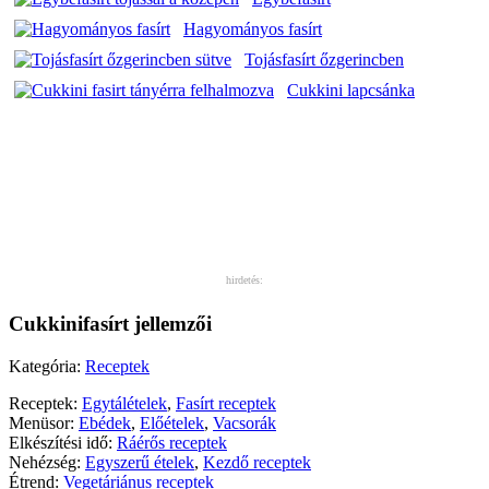
Hagyományos fasírt
Tojásfasírt őzgerincben
Cukkini lapcsánka
hirdetés:
Cukkinifasírt jellemzői
Kategória:
Receptek
Receptek:
Egytálételek
,
Fasírt receptek
Menüsor:
Ebédek
,
Előételek
,
Vacsorák
Elkészítési idő:
Ráérős receptek
Nehézség:
Egyszerű ételek
,
Kezdő receptek
Étrend:
Vegetáriánus receptek