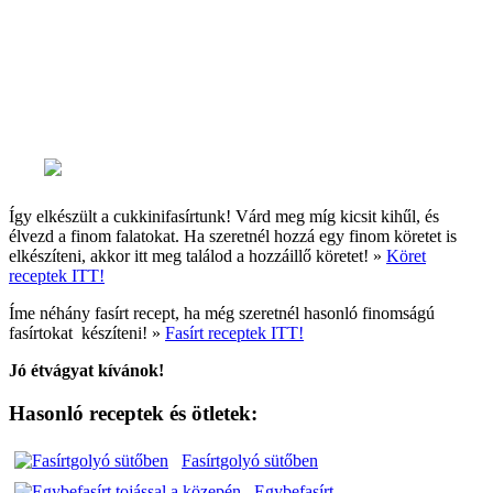
zúzott fokhagymát, a reszelt sajtot és annyi lisztet,
hogy formázható legyen.
Kézzel vagy kanállal kis fasírtpogácsákat formázunk
a cukkinis masszából. Majd megforgatjuk
zsemlemorzsában és forró olajban kisütjük a
cukkinifasírt pogácsákat.
Így elkészült a cukkinifasírtunk! Várd meg míg kicsit kihűl, és
élvezd a finom falatokat. Ha szeretnél hozzá egy finom köretet is
elkészíteni, akkor itt meg találod a hozzáillő köretet! »
Köret
receptek ITT!
Íme néhány fasírt recept, ha még szeretnél hasonló finomságú
fasírtokat készíteni! »
Fasírt receptek ITT!
Jó étvágyat kívánok!
Hasonló receptek és ötletek:
Fasírtgolyó sütőben
Egybefasírt