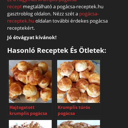
recept
megtalálható a pogácsa-receptek.hu
gasztroblog oldalon. Nézz szét a
pogácsa-
receptek.hu
oldalan további érdekes pogácsa
receptekért.
Jó étvágyat kívánok!
Hasonló Receptek És Ötletek:
Hajtogatott
Krumplis túrós
krumplis pogácsa
pogácsa