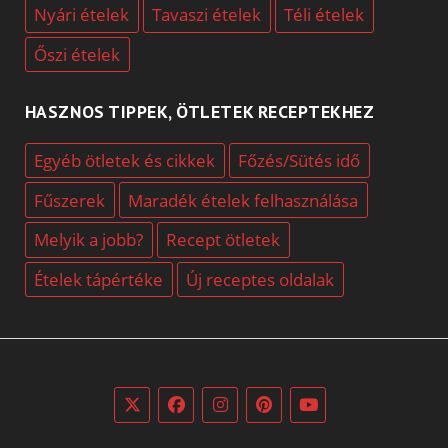
Nyári ételek
Tavaszi ételek
Téli ételek
Őszi ételek
HASZNOS TIPPEK, ÖTLETEK RECEPTEKHEZ
Egyéb ötletek és cikkek
Főzés/Sütés idő
Fűszerek
Maradék ételek felhasználása
Melyik a jobb?
Recept ötletek
Ételek tápértéke
Új receptes oldalak