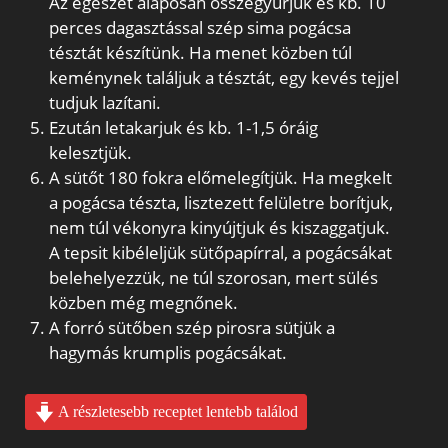
Az egészet alaposan összegyúrjuk és kb. 10
perces dagasztással szép sima pogácsa
tésztát készítünk. Ha menet közben túl
keménynek találjuk a tésztát, egy kevés tejjel
tudjuk lazítani.
Ezután letakarjuk és kb. 1-1,5 óráig
kelesztjük.
A sütőt 180 fokra előmelegítjük. Ha megkelt
a pogácsa tészta, lisztezett felületre borítjuk,
nem túl vékonyra kinyújtjuk és kiszaggatjuk.
A tepsit kibéleljük sütőpapírral, a pogácsákat
belehelyezzük, ne túl szorosan, mert sülés
közben még megnőnek.
A forró sütőben szép pirosra sütjük a
hagymás krumplis pogácsákat.
A részletesebb receptet lentebb találod