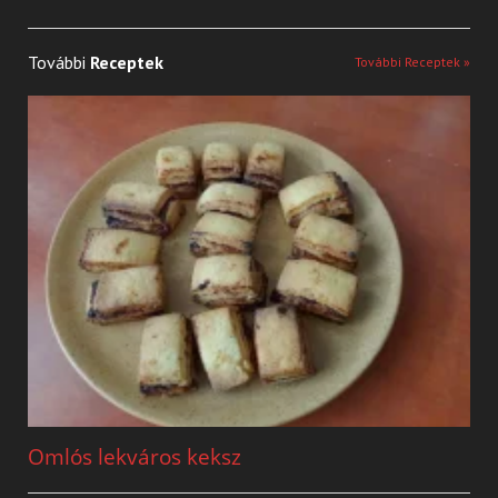
További
Receptek
További Receptek »
Omlós lekváros keksz