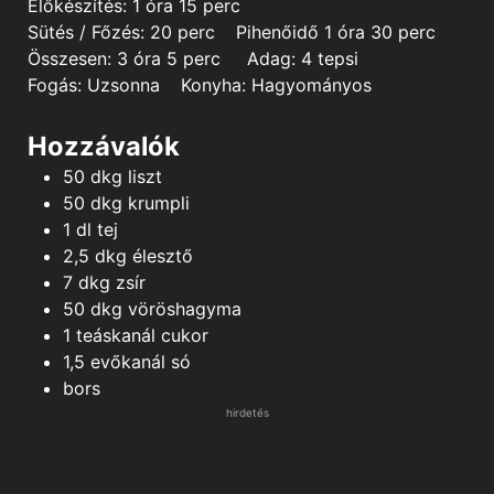
hour
minutes
Előkészítés:
1
óra
15
perc
minutes
hour
minutes
Sütés / Főzés:
20
perc
Pihenőidő
1
óra
30
perc
hours
minutes
Összesen:
3
óra
5
perc
Adag:
4
tepsi
Fogás:
Uzsonna
Konyha:
Hagyományos
Hozzávalók
50
dkg
liszt
50
dkg
krumpli
1
dl
tej
2,5
dkg
élesztő
7
dkg
zsír
50
dkg
vöröshagyma
1
teáskanál
cukor
1,5
evőkanál
só
bors
hirdetés