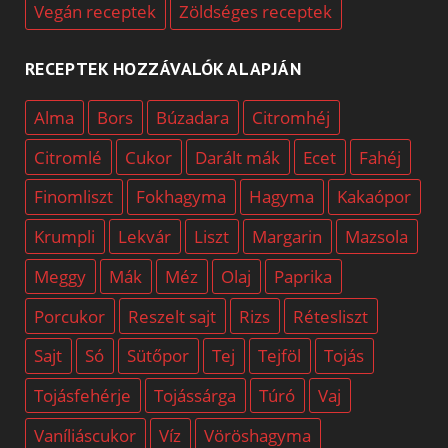
Vegán receptek
Zöldséges receptek
RECEPTEK HOZZÁVALÓK ALAPJÁN
Alma
Bors
Búzadara
Citromhéj
Citromlé
Cukor
Darált mák
Ecet
Fahéj
Finomliszt
Fokhagyma
Hagyma
Kakaópor
Krumpli
Lekvár
Liszt
Margarin
Mazsola
Meggy
Mák
Méz
Olaj
Paprika
Porcukor
Reszelt sajt
Rizs
Rétesliszt
Sajt
Só
Sütőpor
Tej
Tejföl
Tojás
Tojásfehérje
Tojássárga
Túró
Vaj
Vaníliáscukor
Víz
Vöröshagyma