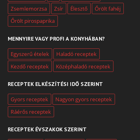
Zsemlemorzsa
Zsír
Élesztő
Őrölt fahéj
Őrölt pirospaprika
MENNYIRE VAGY PROFI A KONYHÁBAN?
Egyszerű ételek
Haladó receptek
Kezdő receptek
Középhaladó receptek
RECEPTEK ELKÉSZÍTÉSI IDŐ SZERINT
Gyors receptek
Nagyon gyors receptek
Ráérős receptek
RECEPTEK ÉVSZAKOK SZERINT