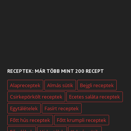
RECEPTEK: MÁR TÖBB MINT 200 RECEPT
Alapreceptek
Almás sütik
Bejgli receptek
Csirkepörkölt receptek
Ecetes saláta receptek
Egytálételek
Fasírt receptek
Főtt hús receptek
Főtt krumpli receptek