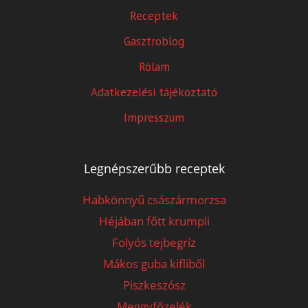
Receptek
Gasztroblog
Rólam
Adatkezelési tájékoztató
Impresszum
Legnépszerűbb receptek
Habkönnyű császármorzsa
Héjában főtt krumpli
Folyós tejbegríz
Mákos guba kifliből
Piszkeszósz
Meggyfőzelék