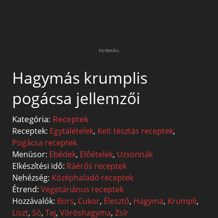
hirdetés:
Hagymás krumplis
pogácsa jellemzői
Kategória:
Receptek
Receptek:
Egytálételek
,
Kelt tésztás receptek
,
Pogácsa receptek
Menüsor:
Ebédek
,
Előételek
,
Uzsonnák
Elkészítési idő:
Ráérős receptek
Nehézség:
Középhaladó receptek
Étrend:
Vegetáriánus receptek
Hozzávalók:
Bors
,
Cukor
,
Élesztő
,
Hagyma
,
Krumpli
,
Liszt
,
Só
,
Tej
,
Vöröshagyma
,
Zsír