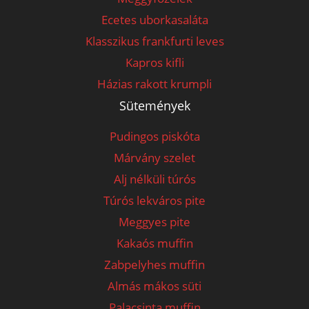
Ecetes uborkasaláta
Klasszikus frankfurti leves
Kapros kifli
Házias rakott krumpli
Sütemények
Pudingos piskóta
Márvány szelet
Alj nélküli túrós
Túrós lekváros pite
Meggyes pite
Kakaós muffin
Zabpelyhes muffin
Almás mákos süti
Palacsinta muffin