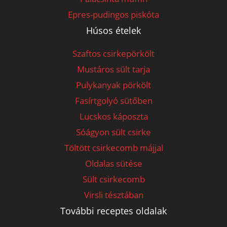
Epres-pudingos piskóta
Húsos ételek
Szaftos csirkepörkölt
Mustáros sült tarja
Pulykanyak pörkölt
Fasírtgolyó sütőben
Lucskos káposzta
Sóágyon sült csirke
Töltött csirkecomb májjal
Oldalas sütése
Sült csirkecomb
Virsli tésztában
További receptes oldalak