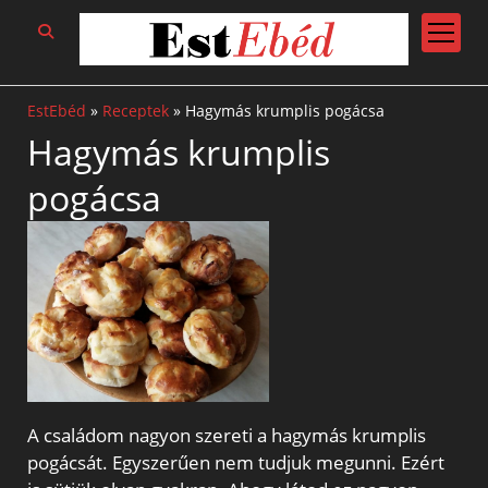
open
menu
EstEbéd
»
Receptek
»
Hagymás krumplis pogácsa
Hagymás krumplis
pogácsa
A családom nagyon szereti a hagymás krumplis
pogácsát. Egyszerűen nem tudjuk megunni. Ezért