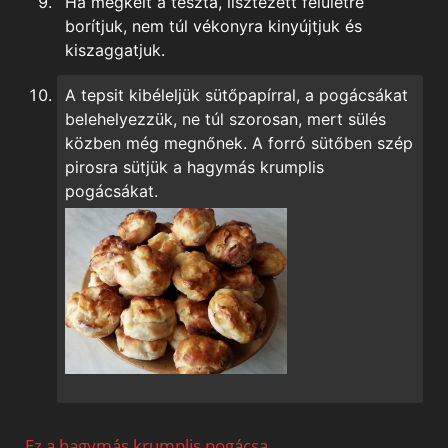
Ha megkelt a tészta, lisztezett felületre
borítjuk, nem túl vékonyra kinyújtjuk és
kiszaggatjuk.
A tepsit kibéleljük sütőpapírral, a pogácsákat
belehelyezzük, ne túl szorosan, mert sülés
közben még megnőnek. A forró sütőben szép
pirosra sütjük a hagymás krumplis
pogácsákat.
Ez a hagymás krumplis pogácsa