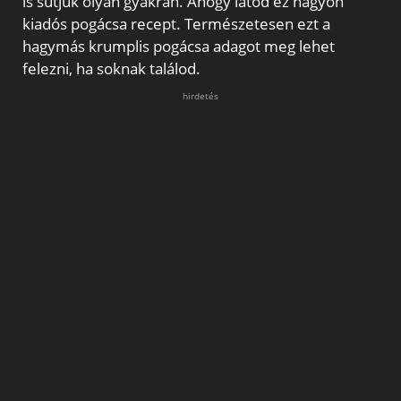
is sütjük olyan gyakran. Ahogy látod ez nagyon
kiadós pogácsa recept. Természetesen ezt a
hagymás krumplis pogácsa adagot meg lehet
felezni, ha soknak találod.
hirdetés