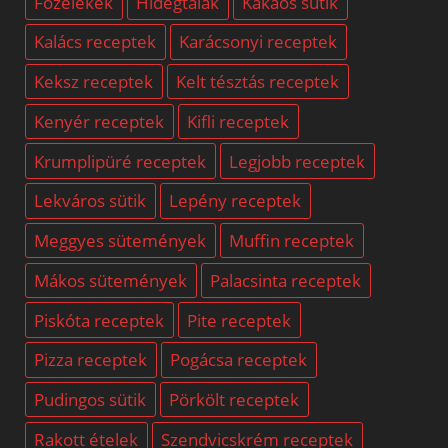
Főzelékek
Hidegtálak
Kakaós sütik
Kalács receptek
Karácsonyi receptek
Keksz receptek
Kelt tésztás receptek
Kenyér receptek
Kifli receptek
Krumplipüré receptek
Legjobb receptek
Lekváros sütik
Lepény receptek
Meggyes sütemények
Muffin receptek
Mákos sütemények
Palacsinta receptek
Piskóta receptek
Pite receptek
Pizza receptek
Pogácsa receptek
Pudingos sütik
Pörkölt receptek
Rakott ételek
Szendvicskrém receptek