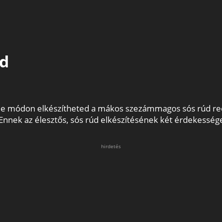
d
le módon elkészítheted a mákos szezámmagos sós rúd recep
 Ennek az élesztős, sós rúd elkészítésének két érdekessége
hirdetés