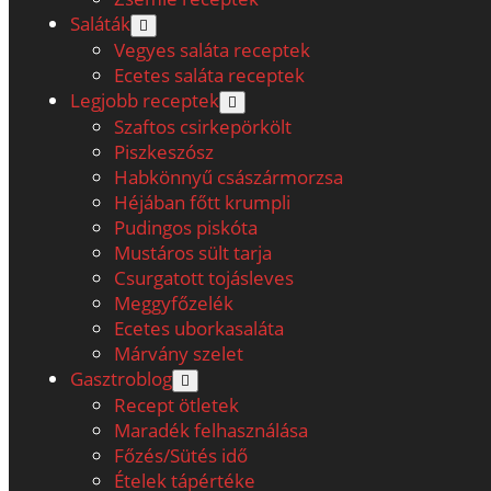
Saláták
open
menu
Vegyes saláta receptek
Ecetes saláta receptek
Legjobb receptek
open
menu
Szaftos csirkepörkölt
Piszkeszósz
Habkönnyű császármorzsa
Héjában főtt krumpli
Pudingos piskóta
Mustáros sült tarja
Csurgatott tojásleves
Meggyfőzelék
Ecetes uborkasaláta
Márvány szelet
Gasztroblog
open
menu
Recept ötletek
Maradék felhasználása
Főzés/Sütés idő
Ételek tápértéke