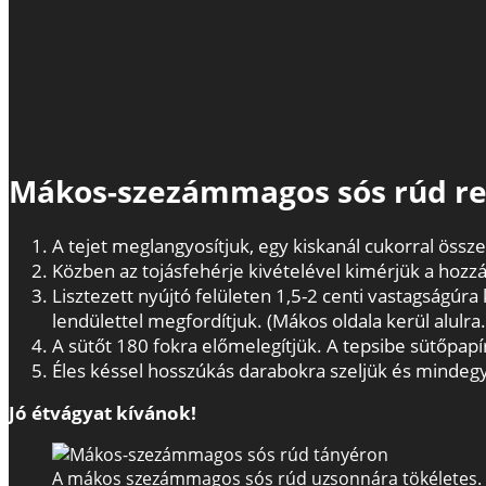
Mákos-szezámmagos sós rúd re
A tejet meglangyosítjuk, egy kiskanál cukorral össze
Közben az tojásfehérje kivételével kimérjük a hozzáv
Lisztezett nyújtó felületen 1,5-2 centi vastagságúr
lendülettel megfordítjuk. (Mákos oldala kerül alulr
A sütőt 180 fokra előmelegítjük. A tepsibe sütőpapí
Éles késsel hosszúkás darabokra szeljük és mindegy
Jó étvágyat kívánok!
A mákos szezámmagos sós rúd uzsonnára tökéletes.