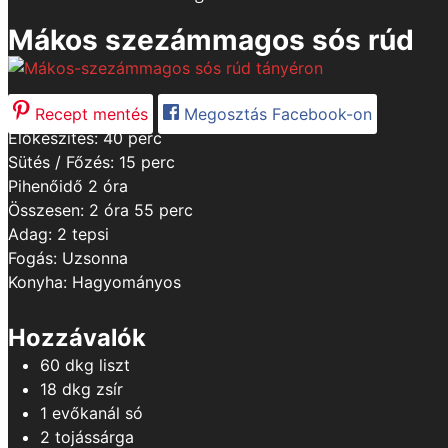
Mákos szezámmagos sós rúd
Recept mentés
Megosztás Facebook-on
minutes
Előkészítés:
40
perc
minutes
Sütés / Főzés:
15
perc
hours
Pihenőidő
2
óra
hours
minutes
Összesen:
2
óra
55
perc
Adag:
2
tepsi
Fogás:
Uzsonna
Konyha:
Hagyományos
Hozzávalók
60
dkg
liszt
18
dkg
zsír
1
evőkanál
só
2
tojássárga