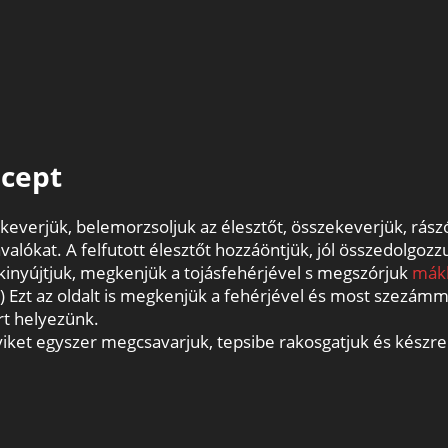
cept
keverjük, belemorzsoljuk az élesztőt, összekeverjük, rászór
alókat. A felfutott élesztőt hozzáöntjük, jól összedolgozz
a kinyújtjuk, megkenjük a tojásfehérjével s megszórjuk
mák
a.) Ezt az oldalt is megkenjük a fehérjével és most szezám
rt helyezünk.
iket egyszer megcsavarjuk, tepsibe rakosgatjuk és készre 