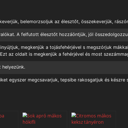
everjük, belemorzsoljuk az élesztőt, összekeverjük, rászóru
alókat. A felfutott élesztőt hozzáöntjük, jól összedolgozzu
 kinyújtjuk, megkenjük a tojásfehérjével s megszórjuk
mákkal
.) Ezt az oldalt is megkenjük a fehérjével és most szezámm
t helyezünk.
ket egyszer megcsavarjuk, tepsibe rakosgatjuk és készre s