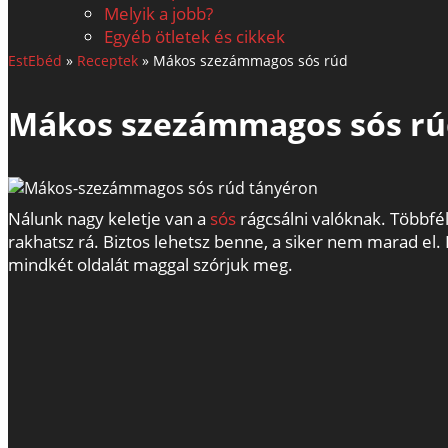
Melyik a jobb?
Egyéb ötletek és cikkek
EstEbéd
»
Receptek
»
Mákos szezámmagos sós rúd
Mákos szezámmagos sós rú
Nálunk nagy keletje van a
sós
rágcsálni valóknak. Többfé
rakhatsz rá. Biztos lehetsz benne, a siker nem marad el.
mindkét oldalát maggal szórjuk meg.