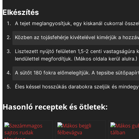
Elkészítés
A tejet meglangyosítjuk, egy kiskanál cukorral összek
Közben az tojásfehérje kivételével kimérjük a hozzáv
Lisztezett nyújtó felületen 1,5-2 centi vastagságúra
lendülettel megfordítjuk. (Mákos oldala kerül alulra
A sütőt 180 fokra előmelegítjük. A tepsibe sütőpapír
Éles késsel hosszúkás darabokra szeljük és mindegyi
Hasonló receptek és ötletek: