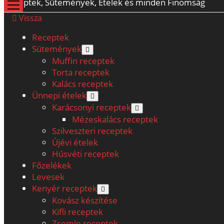
Receptek, Sütemények, Ételek és minden Finomság
open
menu
Vissza
Receptek
Sütemények
open
menu
Muffin receptek
Torta receptek
Kalács receptek
Ünnepi ételek
open
menu
Karácsonyi receptek
open
menu
Mézeskalács receptek
Szilveszteri receptek
Újévi ételek
Húsvéti receptek
Főzelékek
Levesek
Kenyér receptek
open
menu
Kovász készítése
Kifli receptek
Zsemle receptek