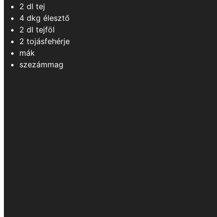
2
dl
tej
4
dkg
élesztő
2
dl
tejföl
2
tojásfehérje
mák
szezámmag