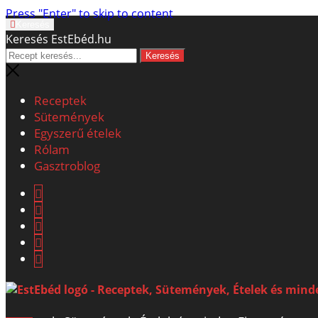
Press "Enter" to skip to content
Keresés
Keresés EstEbéd.hu
Receptek
Sütemények
Egyszerű ételek
Rólam
Gasztroblog