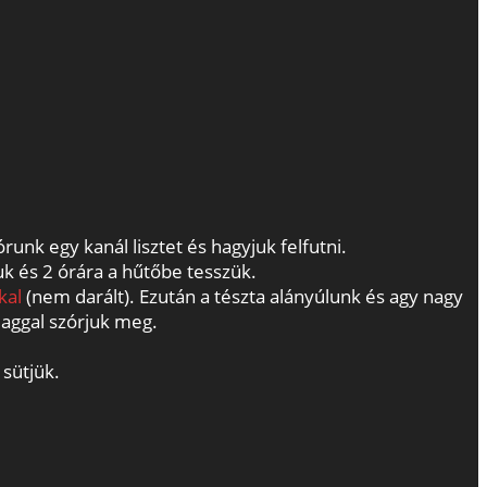
unk egy kanál lisztet és hagyjuk felfutni.
uk és 2 órára a hűtőbe tesszük.
kal
(nem darált). Ezután a tészta alányúlunk és agy nagy
maggal szórjuk meg.
sütjük.